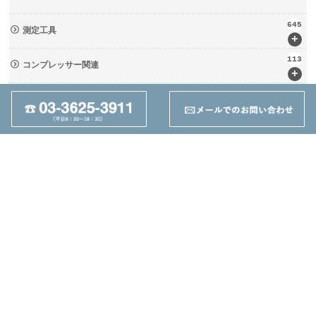
645
測定工具
+
113
コンプレッサー関連
+
133
輸送・荷役機械 (ﾘﾌﾀｰ・台車)
+
237
周辺工具(定盤・バイス)
+
28
切削工具
+
162
ツーリング関連
+
95
その他
+