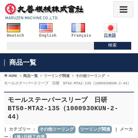
Deutsch
English
Français
日本語
商品一覧
HOME
»
商品一覧
»
ツーリング関連
»
その他ツーリング
»
モールステーパースリーブ 日研 BT50-MTA2-135（1000930KUN-2-44）
モールステーパースリーブ 日研
BT50-MTA2-135（1000930KUN-2-
44）
カテゴリー :
その他ツーリング
ツーリング関連
メーカ
ー：
(株)日研工作所