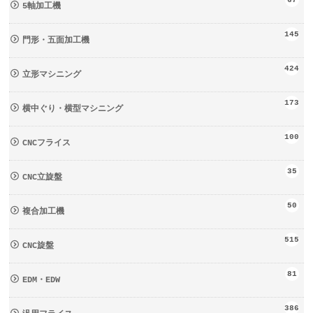
67
5軸加工機
145
門形・五面加工機
424
立形マシニング
173
横中ぐり・横型マシニング
100
CNCフライス
35
CNC立旋盤
50
複合加工機
515
CNC旋盤
81
EDM・EDW
386