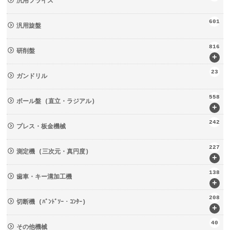
汎用フライス
601
汎用旋盤
816
研削盤
+
23
ガンドリル
558
ボール盤 (直立・ラジアル)
+
242
プレス・板金機械
227
測定機 (三次元・真円度)
+
138
歯車・キー溝加工機
+
208
切断機 (ﾊﾞﾝﾄﾞｿｰ・ｺﾝﾀｰ)
+
40
その他機械