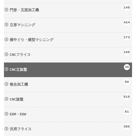
145
門形・五面加工機
424
立形マシニング
173
横中ぐり・横型マシニング
100
CNCフライス
35
CNC立旋盤
50
複合加工機
515
CNC旋盤
81
EDM・EDW
386
汎用フライス