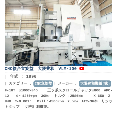
CNC複合立旋盤 大隈豊和 VLM-100
年式 : 1996
カテゴリー :
CNC立旋盤
メーカー :
大隈豊和機械(株)
F-18T φ1000×840 三ッ爪スクロールチャックφ800 APC-
12 4～1250rpm 30Kw トルク：2580Nm X-650 Z-
840 C-0.001° Mill：4500rpm 7.5Kw ATC-36本 リジッ
トタップ 刃先計測機能…