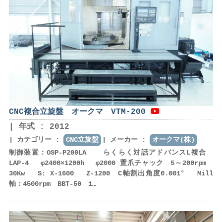
CNC複合立旋盤 オークマ VTM-200
年式 : 2012
カテゴリー :
CNC立旋盤
メーカー :
オークマ(株)
制御装置：OSP-P200LA らくらく対話アドバンスL複合
LAP-4 φ2400×1200h φ2000 置爪チャック 5～200rpm
30Kw S: X-1600 Z-1200 C軸割出角度0.001° Mill
軸：4500rpm BBT-50 1…