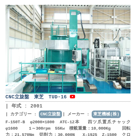
CNC立旋盤 東芝 TUD-16
年式 : 2001
カテゴリー :
CNC立旋盤
メーカー :
東芝機械(株)
F-150T-B φ2000×1800 ATC-12本 四ツ爪置爪チャック
φ1600 1～300rpm 55Kw 積載重量：10,000Kg 回転
力：21,570Nm 切削力：30,000N X-1925 Z-1500 クロ