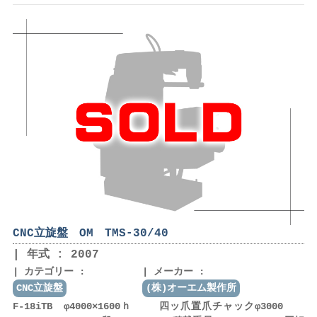
CNC立旋盤 OM TMS-30/40
年式 : 2007
カテゴリー :
メーカー :
CNC立旋盤
(株)オーエム製作所
F-18iTB φ4000×1600ｈ 四ッ爪置爪チャックφ3000