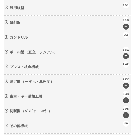
601
汎用旋盤
816
研削盤
+
23
ガンドリル
562
ボール盤 (直立・ラジアル)
+
242
プレス・板金機械
227
測定機 (三次元・真円度)
+
138
歯車・キー溝加工機
+
208
切断機 (ﾊﾞﾝﾄﾞｿｰ・ｺﾝﾀｰ)
+
40
その他機械