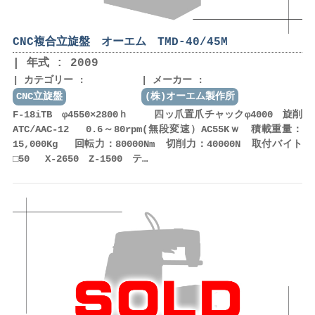
CNC複合立旋盤 オーエム TMD-40/45M
年式 : 2009
カテゴリー :
メーカー :
CNC立旋盤
(株)オーエム製作所
F-18iTB φ4550×2800ｈ 四ッ爪置爪チャックφ4000 旋削
ATC/AAC-12 0.6～80rpm(無段変速）AC55Kｗ 積載重量：
15,000Kg 回転力：80000Nm 切削力：40000N 取付バイト
□50 X-2650 Z-1500 テ…