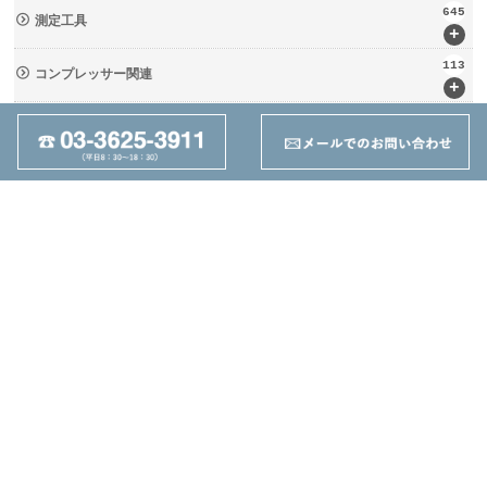
645
測定工具
+
113
コンプレッサー関連
+
133
輸送・荷役機械 (ﾘﾌﾀｰ・台車)
+
237
周辺工具(定盤・バイス)
+
28
切削工具
+
162
ツーリング関連
+
95
その他
+