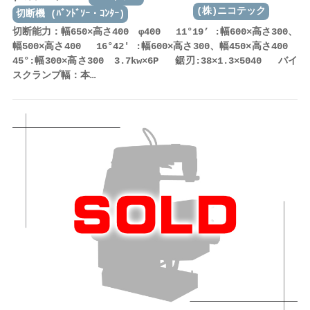
(株)ニコテック
切断機 (ﾊﾞﾝﾄﾞｿｰ・ｺﾝﾀｰ)
切断能力：幅650×高さ400 φ400 11°19’ :幅600×高さ300、
幅500×高さ400 16°42' :幅600×高さ300、幅450×高さ400
45°:幅300×高さ300 3.7kw×6P 鋸刃:38×1.3×5040 バイ
スクランプ幅：本…