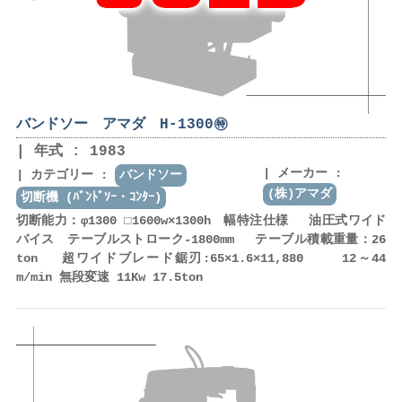
バンドソー アマダ H-1300㊕
年式 : 1983
メーカー :
カテゴリー :
バンドソー
(株)アマダ
切断機 (ﾊﾞﾝﾄﾞｿｰ・ｺﾝﾀｰ)
切断能力：φ1300 □1600w×1300h 幅特注仕様 油圧式ワイド
バイス テーブルストローク-1800mm テーブル積載重量：26
ton 超ワイドブレード鋸刃:65×1.6×11,880 12～44
m/min 無段変速 11Kw 17.5ton