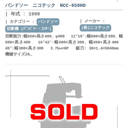
バンドソー ニコテック NCC-650HD
年式 : 1990
メーカー :
カテゴリー :
バンドソー
(株)ニコテック
切断機 (ﾊﾞﾝﾄﾞｿｰ・ｺﾝﾀｰ)
切断能力:幅650×高さ400、φ400 11°19':幅600×高さ300、幅
500×高さ400 16°42':幅600×高さ300、幅450×高さ400
45°:幅300×高さ300 3.7kw×6P 鋸刃: 38×1.4×5040mm
機械サイズ26…