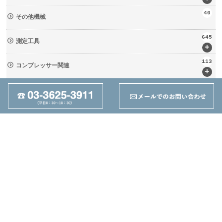
40
その他機械
645
測定工具
+
113
コンプレッサー関連
+
133
輸送・荷役機械 (ﾘﾌﾀｰ・台車)
+
237
周辺工具(定盤・バイス)
+
28
切削工具
+
162
ツーリング関連
+
95
その他
+