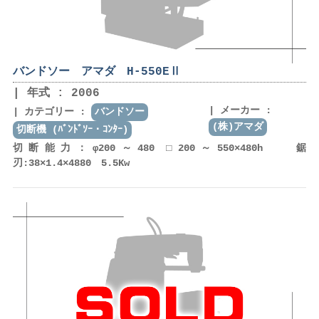
バンドソー アマダ H-550EⅡ
年式 : 2006
メーカー :
カテゴリー :
バンドソー
(株)アマダ
切断機 (ﾊﾞﾝﾄﾞｿｰ・ｺﾝﾀｰ)
切断能力：φ200～480 □200～550×480h 鋸
刃:38×1.4×4880 5.5Kw