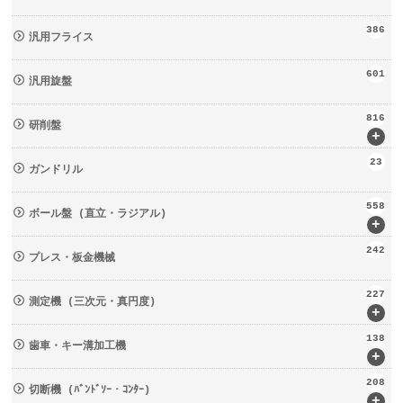
386
汎用フライス
601
汎用旋盤
816
研削盤
+
23
ガンドリル
558
ボール盤 (直立・ラジアル)
+
242
プレス・板金機械
227
測定機 (三次元・真円度)
+
138
歯車・キー溝加工機
+
208
切断機 (ﾊﾞﾝﾄﾞｿｰ・ｺﾝﾀｰ)
+