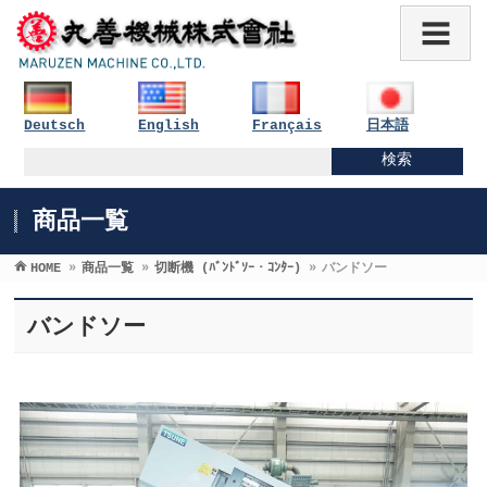
Deutsch
English
Français
日本語
商品一覧
HOME
»
商品一覧
»
切断機 (ﾊﾞﾝﾄﾞｿｰ・ｺﾝﾀｰ)
»
バンドソー
バンドソー