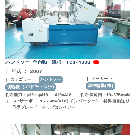
バンドソー 全自動 津根 TCB-400G
年式 : 2007
メーカー :
カテゴリー :
バンドソー
津根精機(株)
切断機 (ﾊﾞﾝﾄﾞｿｰ・ｺﾝﾀｰ)
切断能力：φ30～φ410 □410×410 切断長範囲：10-675㎜×N
回 ACサーボ 15～90m/min(インバーター） 材料自動送り
予備ブレード チップコンベアー