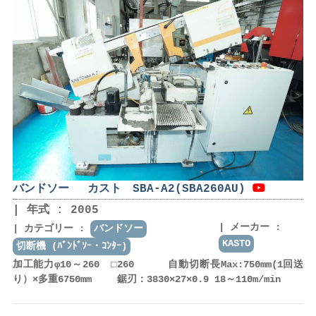
バンドソー カスト SBA-A2(SBA260AU)
年式 : 2005
メーカー :
カテゴリー :
バンドソー
KASTO
切断機 (ﾊﾞﾝﾄﾞｿｰ・ｺﾝﾀｰ)
加工能力φ10～260 □260 自動切断長Max:750mm(1回送
り）×多重6750mm 鋸刃：3830×27×0.9 18～110m/min