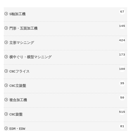
67
5軸加工機
145
門形・五面加工機
424
立形マシニング
173
横中ぐり・横型マシニング
100
CNCフライス
35
CNC立旋盤
50
複合加工機
515
CNC旋盤
81
EDM・EDW