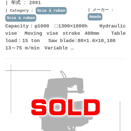
年式 : 2001
メーカー :
Category :
Scie à ruban
Amada
Scie à ruban
Capacity：φ1000 □1300×1000h Hydraulic
vise Moving vise stroke 400mm Table
load：15 ton Saw blade:80×1.6×10,100
13～75 m/min Variable …