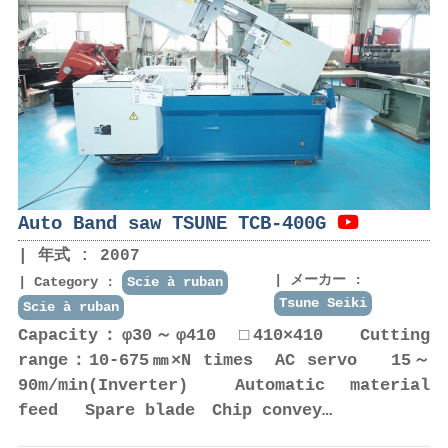
Auto Band saw TSUNE TCB-400G
年式 : 2007
メーカー :
Category :
Scie à ruban
Tsune Seiki
Scie à ruban
Capacity：φ30～φ410 □410×410 Cutting
range：10-675㎜×N times AC servo 15～
90m/min(Inverter) Automatic material
feed Spare blade Chip convey…