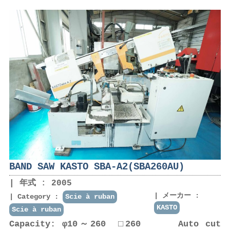
BAND SAW KASTO SBA-A2(SBA260AU)
年式 : 2005
メーカー :
Category :
Scie à ruban
KASTO
Scie à ruban
Capacity: φ10～260 □260 Auto cut