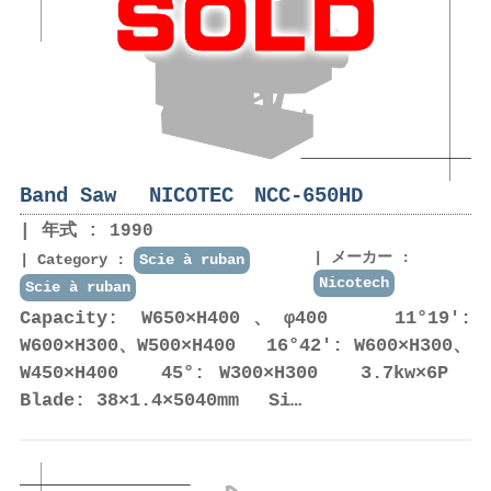
Band Saw NICOTEC NCC-650HD
年式 : 1990
メーカー :
Category :
Scie à ruban
Nicotech
Scie à ruban
Capacity: W650×H400、φ400 11°19':
W600×H300、W500×H400 16°42': W600×H300、
W450×H400 45°: W300×H300 3.7kw×6P
Blade: 38×1.4×5040mm Si…