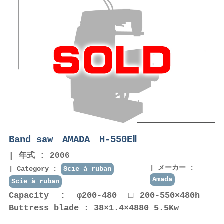
Band saw AMADA H-550EⅡ
年式 : 2006
メーカー :
Category :
Scie à ruban
Amada
Scie à ruban
Capacity : φ200-480 □200-550×480h
Buttress blade : 38×1.4×4880 5.5Kw