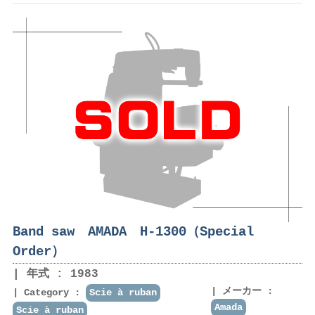
Band saw AMADA H-1300（Special
Order）
年式 : 1983
メーカー :
Category :
Scie à ruban
Amada
Scie à ruban