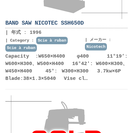
BAND SAW NICOTEC SSH650D
年式 : 1996
メーカー :
Category :
Scie à ruban
Nicotech
Scie à ruban
Capacity :W650×H400 φ400 11°19’:
W600×H300、W500×H400 16°42': W600×H300、
W450×H400 45°: W300×H300 3.7kw×6P
Blade:38×1.3×5040 Vise cl…