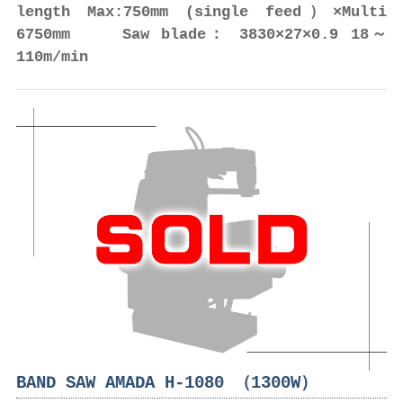
length Max:750mm (single feed）×Multi
6750mm Saw blade： 3830×27×0.9 18～
110m/min
BAND SAW AMADA H-1080 （1300W）