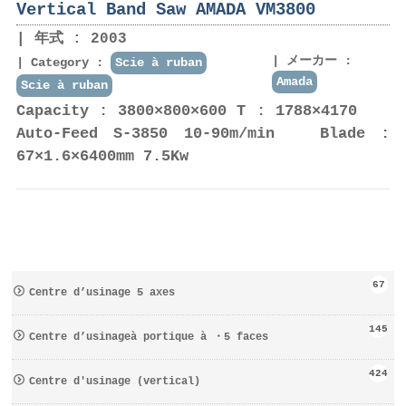
Vertical Band Saw AMADA VM3800
年式 : 2003
メーカー :
Category :
Scie à ruban
Amada
Scie à ruban
Capacity : 3800×800×600 T : 1788×4170
Auto-Feed S-3850 10-90m/min Blade :
67×1.6×6400mm 7.5Kw
67
Centre d’usinage 5 axes
145
Centre d’usinageà portique à ・5 faces
424
Centre d′usinage (vertical)