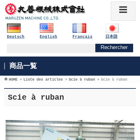
Deutsch
English
Français
日本語
商品一覧
HOME
»
Liste des articles
»
Scie à ruban
»
Scie à ruban
Scie à ruban