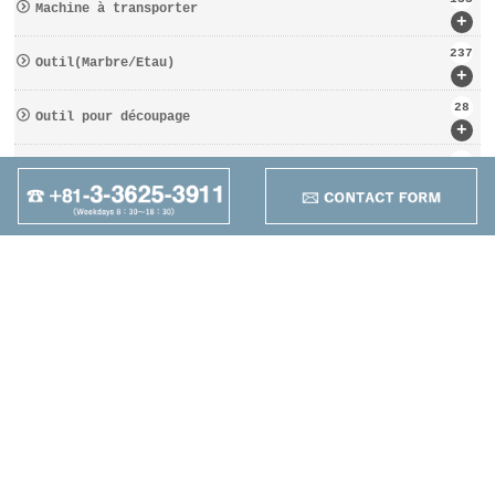
Machine à transporter
+
237
Outil(Marbre/Etau)
+
28
Outil pour découpage
+
162
D′OUTILS COUPANTS
+
95
Autres
+
Maruzen Machine
Co.,LTD
4-25-1 Higashikomagata,