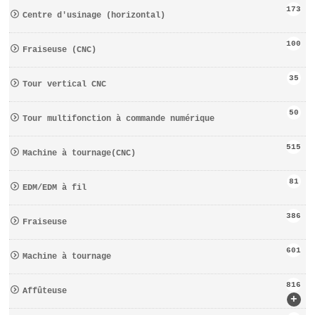
173
Centre d′usinage (horizontal)
100
Fraiseuse (CNC)
35
Tour vertical CNC
50
Tour multifonction à commande numérique
515
Machine à tournage(CNC)
81
EDM/EDM à fil
386
Fraiseuse
601
Machine à tournage
816
Affûteuse
+