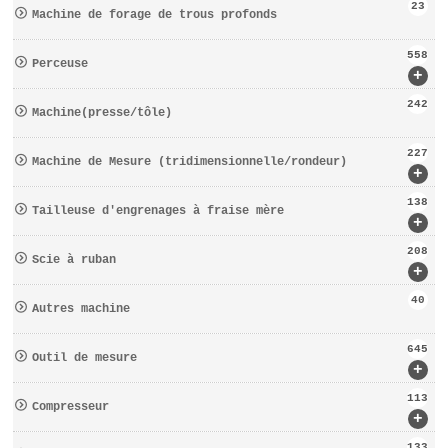
23
Machine de forage de trous profonds
558
Perceuse
+
242
Machine(presse/tôle)
227
Machine de Mesure (tridimensionnelle/rondeur)
+
138
Tailleuse d′engrenages à fraise mère
+
208
Scie à ruban
+
40
Autres machine
645
Outil de mesure
+
113
Compresseur
+
133