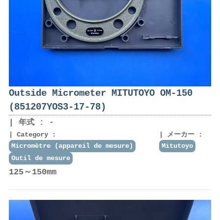
Outside Micrometer MITUTOYO OM-150
(851207YOS3-17-78)
年式 : -
Category :
メーカー :
Micromètre (appareil de mesure)
Mitutoyo
Outil de mesure
125～150mm