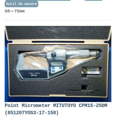
Outil de mesure
50～75mm
Point Micrometer MITUTOYO CPM15-25DM
(851207YOS3-17-158)