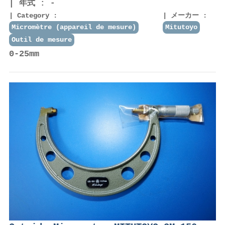
年式 : -
Category :
メーカー :
Micromètre (appareil de mesure)
Mitutoyo
Outil de mesure
0-25mm