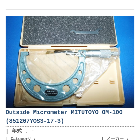
Outside Micrometer MITUTOYO OM-100
(851207YOS3-17-3)
年式 : -
Category :
メーカー :