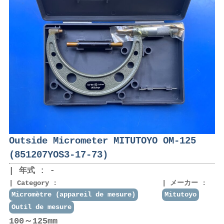
Outside Micrometer MITUTOYO OM-125
(851207YOS3-17-73)
年式 : -
Category :
メーカー :
Micromètre (appareil de mesure)
Mitutoyo
Outil de mesure
100～125mm