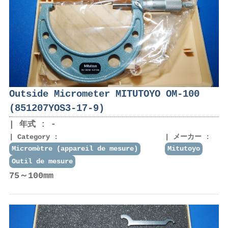
Outside Micrometer MITUTOYO OM-100
(851207YOS3-17-9)
年式 : -
Category :
メーカー :
Micromètre (appareil de mesure)
Mitutoyo
Outil de mesure
75～100mm