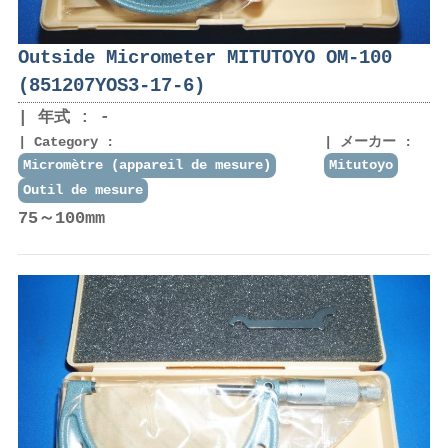
Outside Micrometer MITUTOYO OM-100
(851207YOS3-17-6)
年式 : -
Category :
メーカー :
Micromètre (appareil de mesure)
Mitutoyo
Outil de mesure
75～100mm