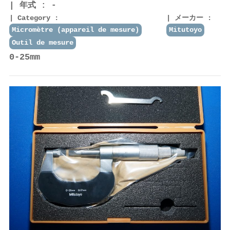
年式 : -
Category :
メーカー :
Micromètre (appareil de mesure)
Mitutoyo
Outil de mesure
0-25mm