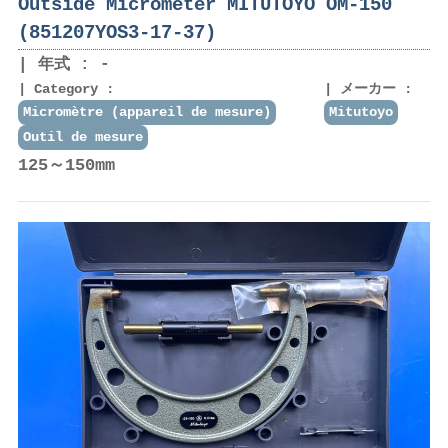
Outside Micrometer MITUTOYO OM-150
(851207YOS3-17-37)
年式 : -
Category :
メーカー :
Micromètre (appareil de mesure)
Mitutoyo
Outil de mesure
125～150mm