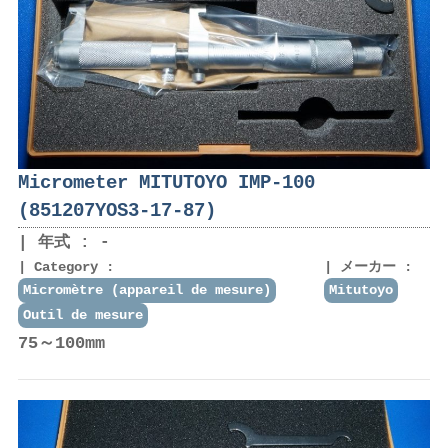
Micrometer MITUTOYO IMP-100
(851207YOS3-17-87)
年式 : -
Category :
メーカー :
Micromètre (appareil de mesure)
Mitutoyo
Outil de mesure
75～100mm