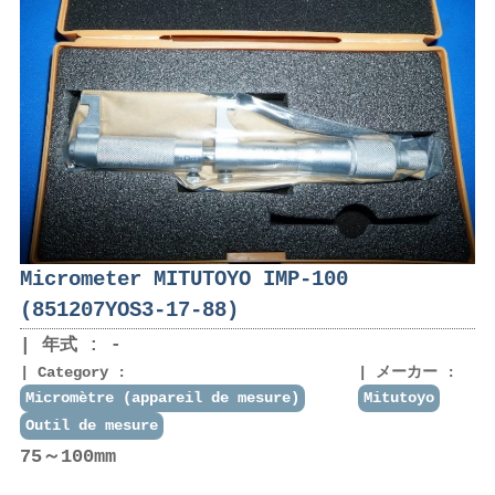
Micrometer MITUTOYO IMP-100
(851207YOS3-17-88)
年式 : -
Category :
メーカー :
Micromètre (appareil de mesure)
Mitutoyo
Outil de mesure
75～100mm