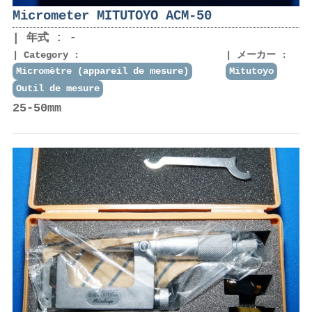
Micrometer MITUTOYO ACM-50
年式 : -
Category :
メーカー :
Micromètre (appareil de mesure)
Mitutoyo
Outil de mesure
25-50mm