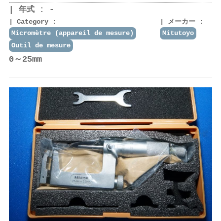
年式 : -
Category :
メーカー :
Micromètre (appareil de mesure)
Mitutoyo
Outil de mesure
0～25mm