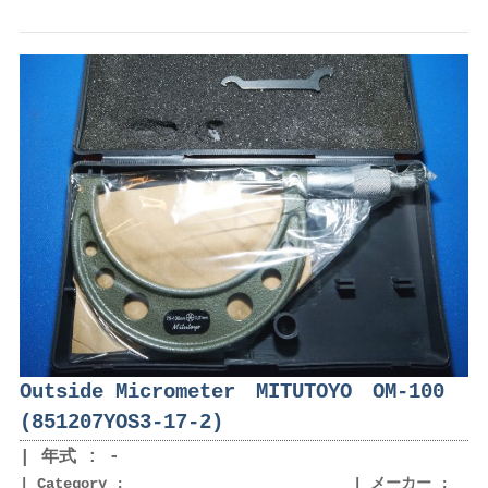
Outside Micrometer MITUTOYO OM-100
(851207YOS3-17-2)
年式 : -
Category :
メーカー :