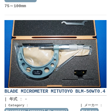
75～100mm
BLADE MICROMETER MITUTOYO BLM-50WT0.4
年式 : -
Category :
メーカー :