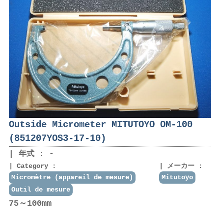
Outside Micrometer MITUTOYO OM-100
(851207YOS3-17-10)
年式 : -
Category :
メーカー :
Micromètre (appareil de mesure)
Mitutoyo
Outil de mesure
75～100mm