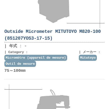
Outside Micrometer MITUTOYO M820-100
(851207YOS3-17-15)
年式 : -
Category :
メーカー :
Micromètre (appareil de mesure)
Mitutoyo
Outil de mesure
75～100mm