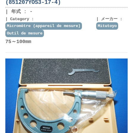
(851207YOS3-17-4)
年式 : -
Category :
メーカー :
Micromètre (appareil de mesure)
Mitutoyo
Outil de mesure
75～100mm