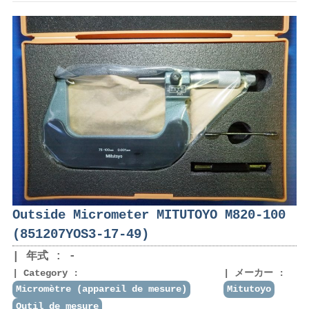
Outside Micrometer MITUTOYO M820-100
(851207YOS3-17-49)
年式 : -
Category :
メーカー :
Micromètre (appareil de mesure)
Mitutoyo
Outil de mesure