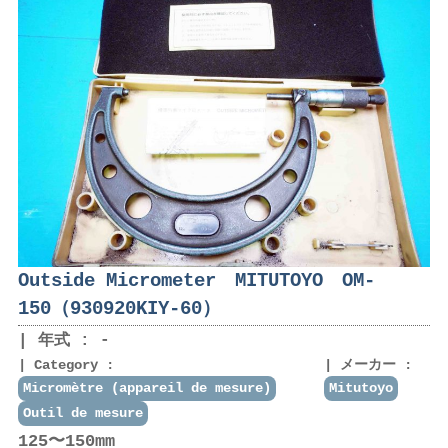
Outside Micrometer MITUTOYO OM-
150（930920KIY-60）
年式 : -
Category :
メーカー :
Micromètre (appareil de mesure)
Mitutoyo
Outil de mesure
125〜150mm