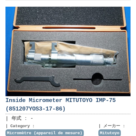
Inside Micrometer MITUTOYO IMP-75
(851207YOS3-17-86)
年式 : -
Category :
メーカー :
Micromètre (appareil de mesure)
Mitutoyo