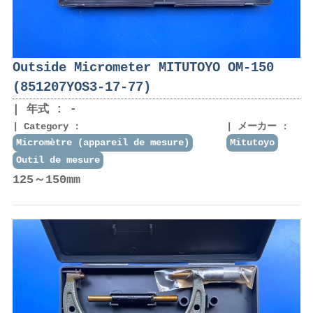
Outside Micrometer MITUTOYO OM-150
(851207YOS3-17-77)
年式 : -
Category :
メーカー :
Micromètre (appareil de mesure)
Mitutoyo
Outil de mesure
125～150mm