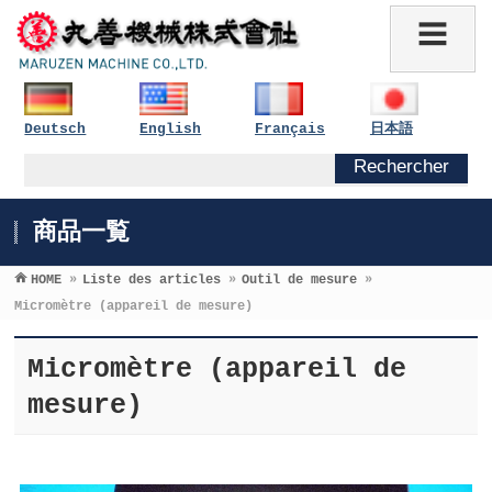
Deutsch
English
Français
日本語
商品一覧
HOME
»
Liste des articles
»
Outil de mesure
»
Micromètre (appareil de mesure)
Micromètre (appareil de
mesure)