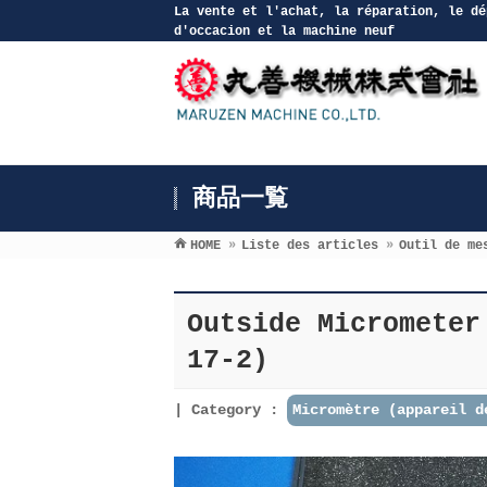
La vente et l′achat, la réparation, le dé
d′occacion et la machine neuf
商品一覧
HOME
»
Liste des articles
»
Outil de me
Outside Micromete
17-2)
Category :
Micromètre (appareil d