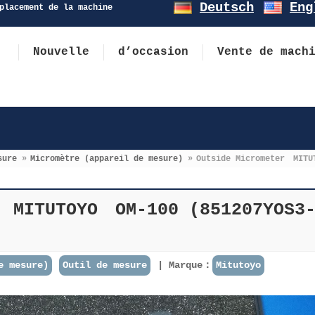
Deutsch
Eng
placement de la machine
Nouvelle
d’occasion
Vente de mach
sure
»
Micromètre (appareil de mesure)
»
Outside Micrometer MITU
r MITUTOYO OM-100 (851207YOS3
e mesure)
Outil de mesure
Marque：
Mitutoyo