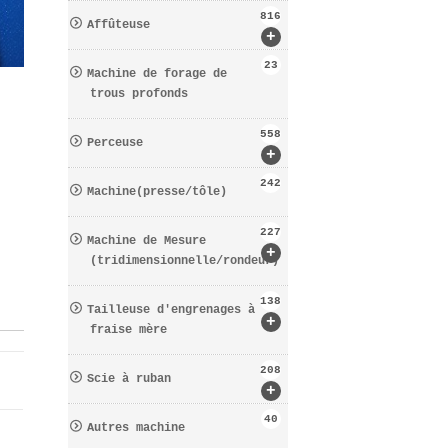
816
Affûteuse
+
23
Machine de forage de
trous profonds
558
Perceuse
+
242
Machine(presse/tôle)
227
Machine de Mesure
+
(tridimensionnelle/rondeur)
138
Tailleuse d′engrenages à
+
fraise mère
208
Scie à ruban
+
40
Autres machine