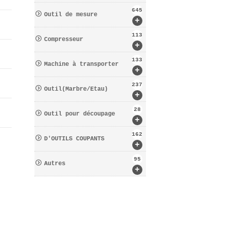
645
Outil de mesure
+
113
Compresseur
+
133
Machine à transporter
+
237
Outil(Marbre/Etau)
+
28
Outil pour découpage
+
162
D′OUTILS COUPANTS
+
95
Autres
+