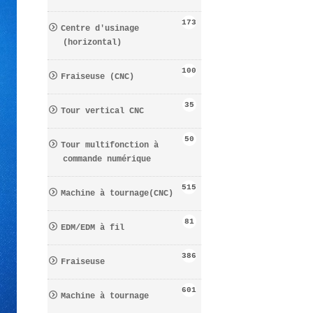
173
Centre d′usinage
(horizontal)
100
Fraiseuse (CNC)
35
Tour vertical CNC
50
Tour multifonction à
commande numérique
515
Machine à tournage(CNC)
81
EDM/EDM à fil
386
Fraiseuse
601
Machine à tournage