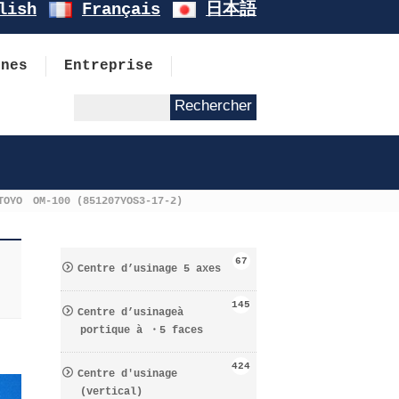
lish
Français
日本語
ines
Entreprise
TOYO OM-100 (851207YOS3-17-2)
-
67
Centre d’usinage 5 axes
145
Centre d’usinageà
portique à ・5 faces
424
Centre d′usinage
(vertical)