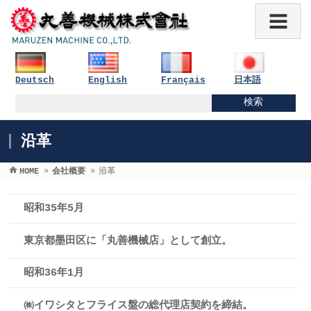
Deutsch
English
Français
日本語
沿革
HOME
»
会社概要
»
沿革
昭和35年5月
東京都墨田区に「丸善機械店」として創立。
昭和36年1月
㈱イワシタとフライス盤の総代理店契約を締結。