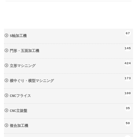
67
5軸加工機
145
門形・五面加工機
424
立形マシニング
173
横中ぐり・横型マシニング
100
CNCフライス
35
CNC立旋盤
50
複合加工機