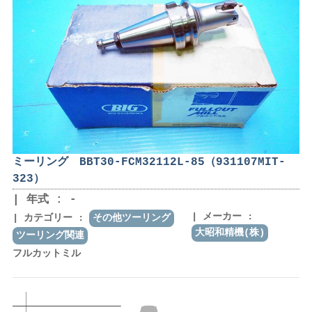
ミーリング BBT30-FCM32112L-85（931107MIT-
323）
年式 : -
メーカー :
カテゴリー :
その他ツーリング
大昭和精機(株)
ツーリング関連
フルカットミル