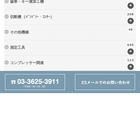
歯車・キー溝加工機
+
208
切断機 (ﾊﾞﾝﾄﾞｿｰ・ｺﾝﾀｰ)
+
40
その他機械
645
測定工具
+
113
コンプレッサー関連
+
133
輸送・荷役機械 (ﾘﾌﾀｰ・台車)
+
237
周辺工具(定盤・バイス)
+
28
切削工具
+
162
ツーリング関連
+
95
その他