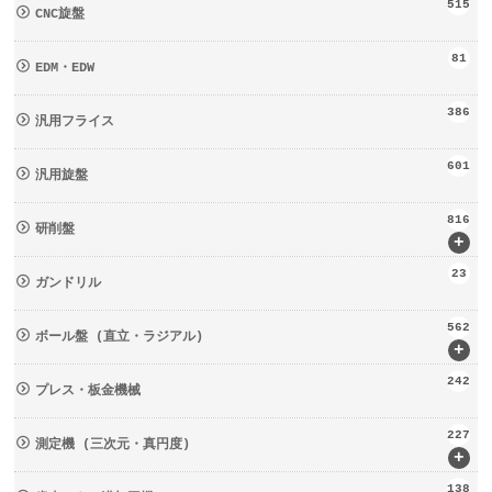
515
CNC旋盤
81
EDM・EDW
386
汎用フライス
601
汎用旋盤
816
研削盤
+
23
ガンドリル
562
ボール盤 (直立・ラジアル)
+
242
プレス・板金機械
227
測定機 (三次元・真円度)
+
138