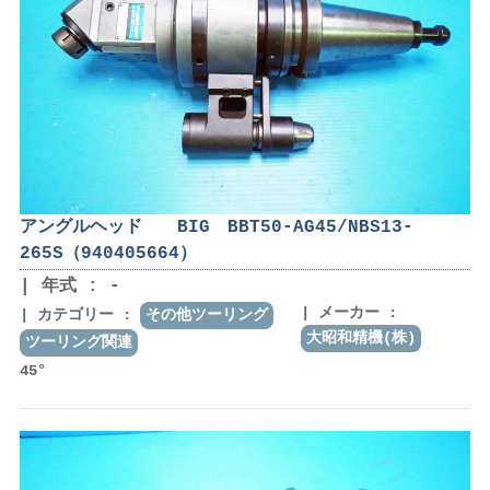
アングルヘッド BIG BBT50-AG45/NBS13-
265S（940405664）
年式 : -
メーカー :
カテゴリー :
その他ツーリング
大昭和精機(株)
ツーリング関連
45°