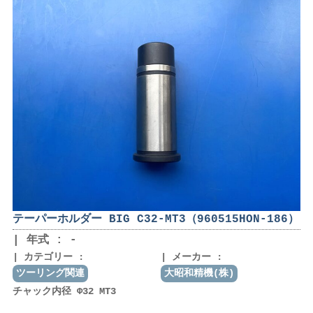
テーパーホルダー BIG C32-MT3（960515HON-186）
年式 : -
カテゴリー :
メーカー :
ツーリング関連
大昭和精機(株)
チャック内径 Φ32 MT3