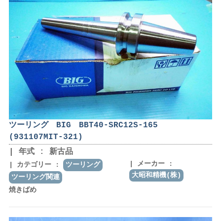
ツーリング BIG BBT40-SRC12S-165
(931107MIT-321)
年式 : 新古品
メーカー :
カテゴリー :
ツーリング
大昭和精機(株)
ツーリング関連
焼きばめ