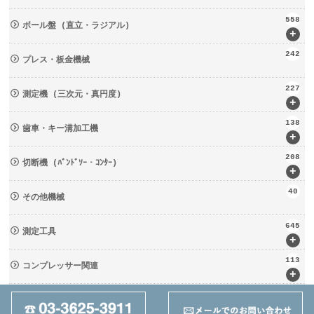
558
ボール盤 (直立・ラジアル)
+
242
プレス・板金機械
227
測定機 (三次元・真円度)
+
138
歯車・キー溝加工機
+
208
切断機 (ﾊﾞﾝﾄﾞｿｰ・ｺﾝﾀｰ)
+
40
その他機械
645
測定工具
+
113
コンプレッサー関連
+
133
輸送・荷役機械 (ﾘﾌﾀｰ・台車)
+