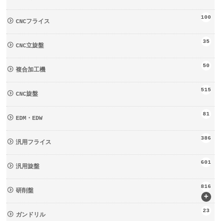
100
CNCフライス
35
CNC立旋盤
50
複合加工機
515
CNC旋盤
81
EDM・EDW
386
汎用フライス
601
汎用旋盤
816
研削盤
+
23
ガンドリル