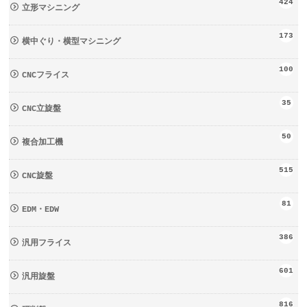
424
立形マシニング
173
横中ぐり・横型マシニング
100
CNCフライス
35
CNC立旋盤
50
複合加工機
515
CNC旋盤
81
EDM・EDW
386
汎用フライス
601
汎用旋盤
816