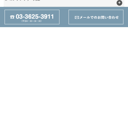
+
133
輸送・荷役機械 (ﾘﾌﾀｰ・台車)
+
237
周辺工具(定盤・バイス)
+
28
切削工具
+
162
ツーリング関連
+
95
その他
+
丸善機械株式会社
東京都墨田区東駒形4-25-1
TEL：03-3625-3911