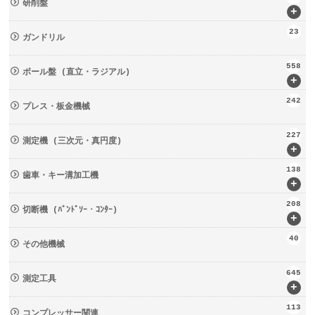
研削盤
+
23
ガンドリル
558
ボール盤 (直立・ラジアル)
+
242
プレス・板金機械
227
測定機 (三次元・真円度)
+
138
歯車・キー溝加工機
+
208
切断機 (ﾊﾞﾝﾄﾞｿｰ・ｺﾝﾀｰ)
+
40
その他機械
645
測定工具
+
113
コンプレッサー関連