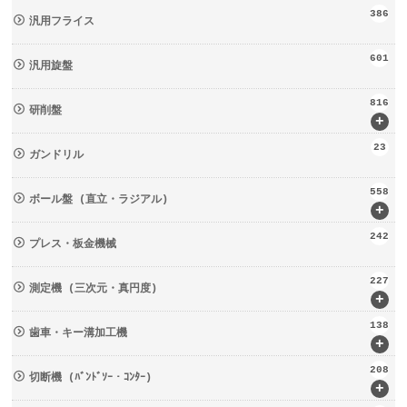
386
汎用フライス
601
汎用旋盤
816
研削盤
+
23
ガンドリル
558
ボール盤 (直立・ラジアル)
+
242
プレス・板金機械
227
測定機 (三次元・真円度)
+
138
歯車・キー溝加工機
+
208
切断機 (ﾊﾞﾝﾄﾞｿｰ・ｺﾝﾀｰ)
+