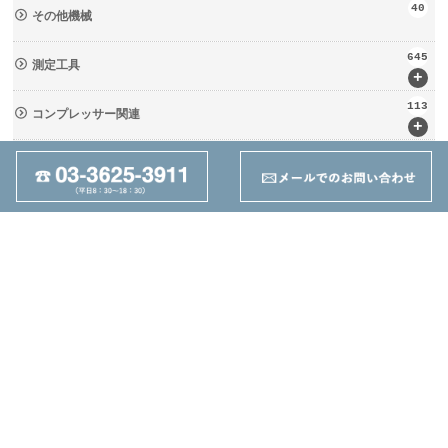
40
その他機械
645
測定工具
+
113
コンプレッサー関連
+
133
輸送・荷役機械 (ﾘﾌﾀｰ・台車)
+
237
周辺工具(定盤・バイス)
+
28
切削工具
+
162
ツーリング関連
+
95
その他
+