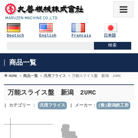
Deutsch
English
Français
日本語
商品一覧
HOME
»
商品一覧
»
汎用フライス
»
万能スライス盤 新潟 2UMC
万能スライス盤 新潟 2UMC
カテゴリー :
汎用フライス
メーカー：
(株)新潟鉄工所