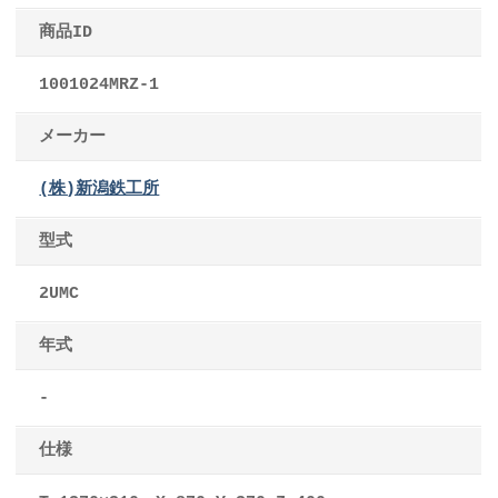
商品ID
1001024MRZ-1
メーカー
(株)新潟鉄工所
型式
2UMC
年式
-
仕様