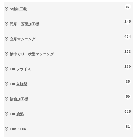
67
5軸加工機
145
門形・五面加工機
424
立形マシニング
173
横中ぐり・横型マシニング
100
CNCフライス
35
CNC立旋盤
50
複合加工機
515
CNC旋盤
81
EDM・EDW