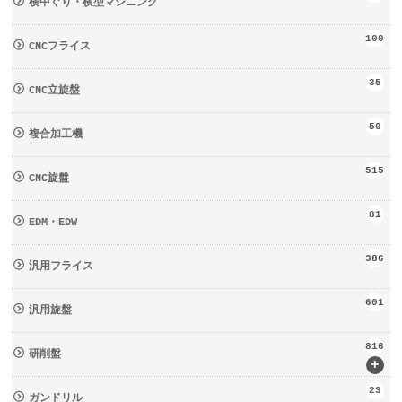
横中ぐり・横型マシニング
100
CNCフライス
35
CNC立旋盤
50
複合加工機
515
CNC旋盤
81
EDM・EDW
386
汎用フライス
601
汎用旋盤
816
研削盤
+
23
ガンドリル