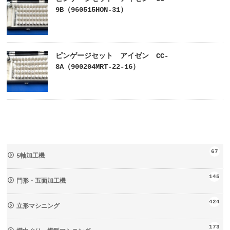
9B（960515HON-31）
ピンゲージセット アイゼン CC-
8A（900204MRT-22-16）
67
5軸加工機
145
門形・五面加工機
424
立形マシニング
173