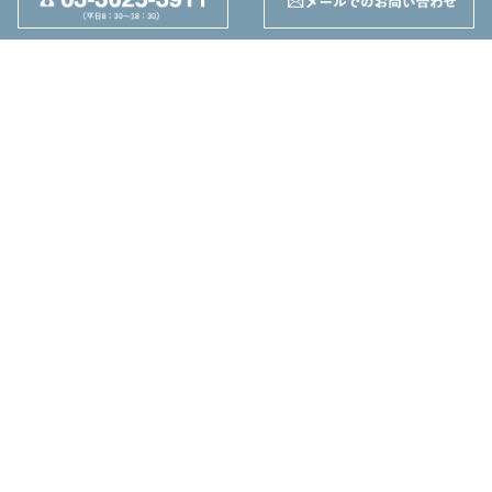
+
237
周辺工具(定盤・バイス)
+
28
切削工具
+
162
ツーリング関連
+
95
その他
+
丸善機械株式会社
東京都墨田区東駒形4-25-1
TEL：03-3625-3911
FAX：03-3625-5589