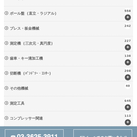
558
ボール盤 (直立・ラジアル)
+
242
プレス・板金機械
227
測定機 (三次元・真円度)
+
138
歯車・キー溝加工機
+
208
切断機 (ﾊﾞﾝﾄﾞｿｰ・ｺﾝﾀｰ)
+
40
その他機械
645
測定工具
+
113
コンプレッサー関連
+
133
輸送・荷役機械 (ﾘﾌﾀｰ・台車)