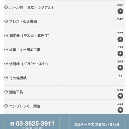
562
ボール盤 (直立・ラジアル)
+
242
プレス・板金機械
227
測定機 (三次元・真円度)
+
138
歯車・キー溝加工機
+
208
切断機 (ﾊﾞﾝﾄﾞｿｰ・ｺﾝﾀｰ)
+
40
その他機械
645
測定工具
+
113
コンプレッサー関連
+
133
輸送・荷役機械 (ﾘﾌﾀｰ・台車)
+