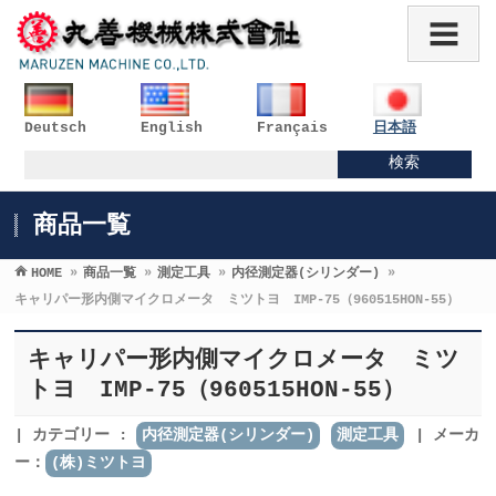
Deutsch
English
Français
日本語
商品一覧
HOME
»
商品一覧
»
測定工具
»
内径測定器(シリンダー)
»
キャリパー形内側マイクロメータ ミツトヨ IMP-75（960515HON-55）
キャリパー形内側マイクロメータ ミツ
トヨ IMP-75（960515HON-55）
カテゴリー :
内径測定器(シリンダー)
測定工具
メーカ
ー：
(株)ミツトヨ