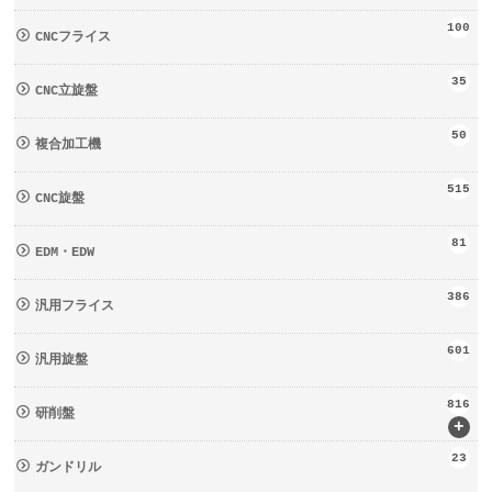
100
CNCフライス
35
CNC立旋盤
50
複合加工機
515
CNC旋盤
81
EDM・EDW
386
汎用フライス
601
汎用旋盤
816
研削盤
+
23
ガンドリル