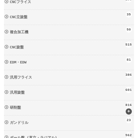
CNCフライス
35
CNC立旋盤
50
複合加工機
515
CNC旋盤
81
EDM・EDW
386
汎用フライス
601
汎用旋盤
816
研削盤
+
23
ガンドリル
562
ボール盤 (直立・ラジアル)