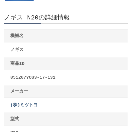
ノギス N20の詳細情報
機械名
ノギス
商品ID
851207YOS3-17-131
メーカー
(株)ミツトヨ
型式