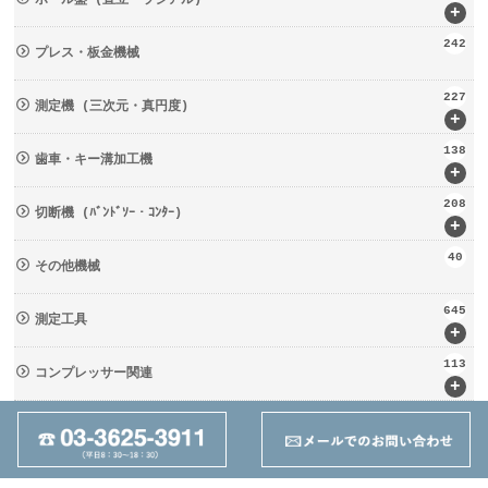
+
242
プレス・板金機械
227
測定機 (三次元・真円度)
+
138
歯車・キー溝加工機
+
208
切断機 (ﾊﾞﾝﾄﾞｿｰ・ｺﾝﾀｰ)
+
40
その他機械
645
測定工具
+
113
コンプレッサー関連
+
133
輸送・荷役機械 (ﾘﾌﾀｰ・台車)
+
237
周辺工具(定盤・バイス)