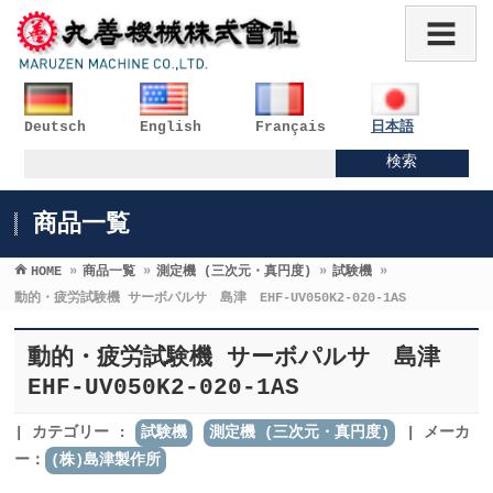
Deutsch
English
Français
日本語
商品一覧
HOME
»
商品一覧
»
測定機 (三次元・真円度)
»
試験機
»
動的・疲労試験機 サーボパルサ 島津 EHF-UV050K2-020-1AS
動的・疲労試験機 サーボパルサ 島津
EHF-UV050K2-020-1AS
カテゴリー :
試験機
測定機 (三次元・真円度)
メーカ
ー：
(株)島津製作所