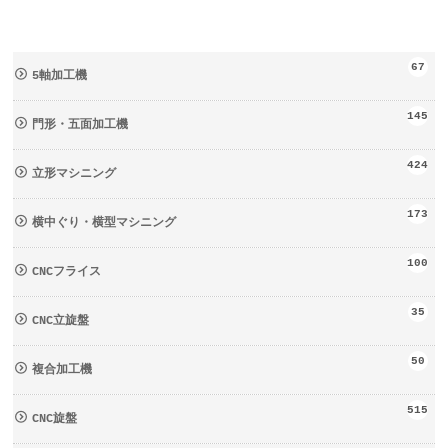
67
5軸加工機
145
門形・五面加工機
424
立形マシニング
173
横中ぐり・横型マシニング
100
CNCフライス
35
CNC立旋盤
50
複合加工機
515
CNC旋盤