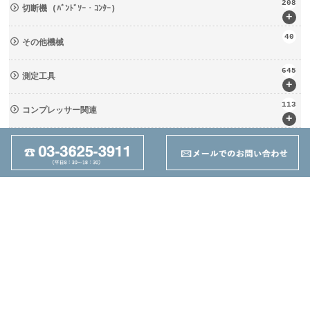
208
切断機 (ﾊﾞﾝﾄﾞｿｰ・ｺﾝﾀｰ)
+
40
その他機械
645
測定工具
+
113
コンプレッサー関連
+
133
輸送・荷役機械 (ﾘﾌﾀｰ・台車)
+
237
周辺工具(定盤・バイス)
+
28
切削工具
+
162
ツーリング関連
+
95
その他
+