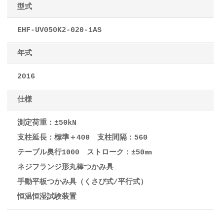
型式
EHF-UV050K2-020-1AS
年式
2016
仕様
測定荷重：±50kN
支柱延長：標準＋400 支柱間隔：560
テーブル奥行1000 ストローク：±50㎜
ネジフランジ形丸棒つかみ具
手動平板つかみ具（くさび式/平行式）
恒温恒湿試験装置