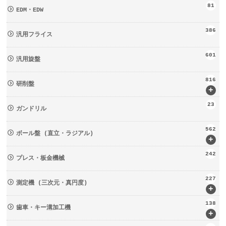
81
EDM・EDW
386
汎用フライス
601
汎用旋盤
816
研削盤
+
23
ガンドリル
562
ボール盤 (直立・ラジアル)
+
242
プレス・板金機械
227
測定機 (三次元・真円度)
+
138
歯車・キー溝加工機
+