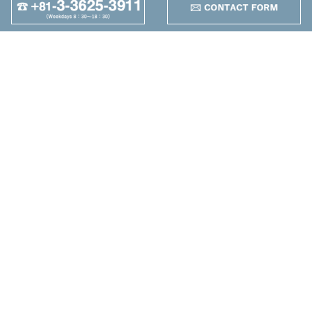
95
Autres
+
Maruzen Machine
Co.,LTD
4-25-1 Higashikomagata,
Sumida-ku, Tokyo
TEL：+81-3-3625-3911
FAX：+81-3-3625-5589
Nouvelle
Machine