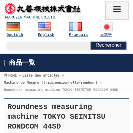
Deutsch
English
Français
日本語
商品一覧
HOME
»
Liste des articles
»
Machine de Mesure (tridimensionnelle/rondeur)
»
Roundness measuring machine TOKYO SEIMITSU RONDCOM 44SD
Roundness measuring
machine TOKYO SEIMITSU
RONDCOM 44SD