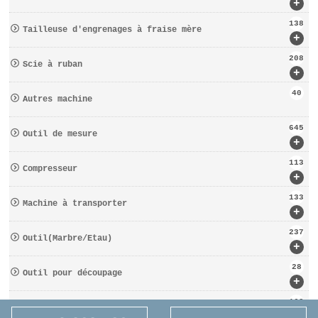
+
138
Tailleuse d′engrenages à fraise mère
+
208
Scie à ruban
+
40
Autres machine
645
Outil de mesure
+
113
Compresseur
+
133
Machine à transporter
+
237
Outil(Marbre/Etau)
+
28
Outil pour découpage
+
162
D′OUTILS COUPANTS
+