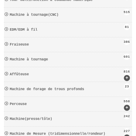
Tour multifonction à commande numérique
515
Machine à tournage(CNC)
81
EDM/EDM à fil
386
Fraiseuse
601
Machine à tournage
816
Affûteuse
+
23
Machine de forage de trous profonds
558
Perceuse
+
242
Machine(presse/tôle)
227
Machine de Mesure (tridimensionnelle/rondeur)