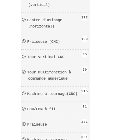
(vertical)
173
Centre d′usinage
(horizontal)
100
Fraiseuse (CNC)
35
Tour vertical CNC
50
Tour multifonction à
commande numérique
515
Machine à tournage(CNC)
81
EDM/EDM à fil
386
Fraiseuse
601