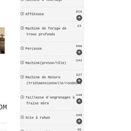
Machine à tournage
816
Affûteuse
+
23
Machine de forage de
trous profonds
558
Perceuse
+
242
Machine(presse/tôle)
227
Machine de Mesure
+
(tridimensionnelle/rondeur)
138
Tailleuse d′engrenages à
+
fraise mère
OM
208
Scie à ruban
+
40