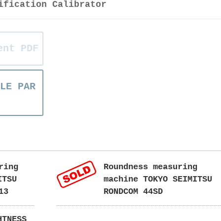
ification Calibrator
ent PDF
LE PAR
ring
Roundness measuring
MITSU
machine TOKYO SEIMITSU
13
RONDCOM 44SD
HTNESS