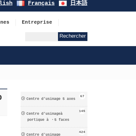
lish
Français
日本語
ines
Entreprise
O
67
Centre d’usinage 5 axes
145
Centre d’usinageà
portique à ・5 faces
424
Centre d′usinage