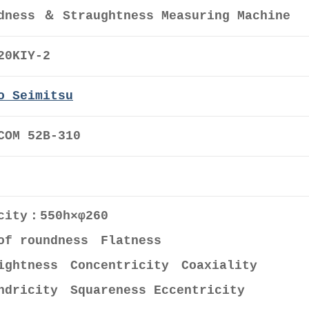
dness ＆ Straughtness Measuring Machine
20KIY-2
o Seimitsu
COM 52B-310
acity：550h×φ260
of roundness Flatness
ightness Concentricity Coaxiality
ndricity Squareness Eccentricity