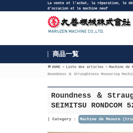
La vente et l′achat, la réparation, le dé
d′occacion et la machine neuf
商品一覧
HOME
»
Liste des articles
»
Machine de 
Roundness ＆ Straughtness Measuring Machi
Roundness ＆ Straug
SEIMITSU RONDCOM 5
Category :
Machine de Mesure (tri