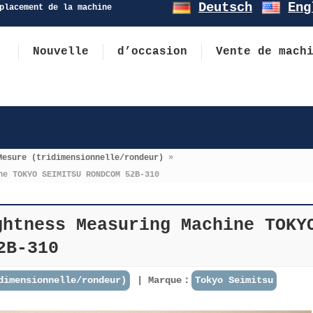
Deutsch
Eng
placement de la machine
Nouvelle
d’occasion
Vente de mach
Mesure (tridimensionnelle/rondeur)
»
ne TOKYO SEIMITSU RONDCOM 52B-310
htness Measuring Machine TOKY
2B-310
dimensionnelle/rondeur)
Marque：
Tokyo Seimitsu