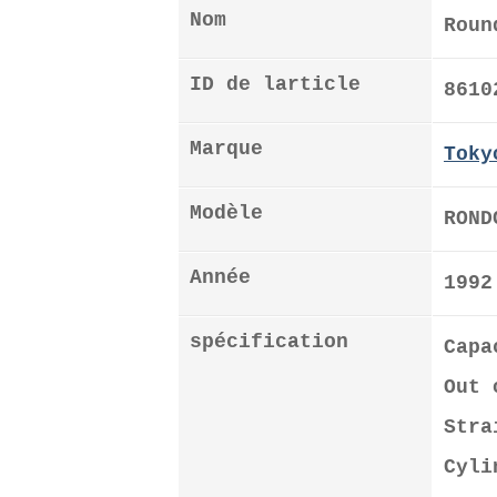
Nom
Roun
ID de larticle
8610
Marque
Toky
Modèle
ROND
Année
1992
spécification
Cap
Out 
Stra
Cyli