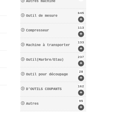
Autres machine
645
Outil de mesure
+
113
Compresseur
+
133
Machine à transporter
+
237
Outil(Marbre/Etau)
+
28
Outil pour découpage
+
162
D′OUTILS COUPANTS
+
95
Autres
+