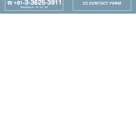
95
Anders
+
Maruzen Machine
Co.,LTD
4-25-1 Higashikomagata,
Sumida-ku, Tokyo
TEL：+81-3-3625-3911
FAX：+81-3-3625-5589
Neue Maschine
Gebrauchte