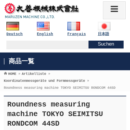
Deutsch
English
Français
日本語
商品一覧
HOME
»
Artikelliste
»
Koordinatenmessgeräte und Formmessgeräte
»
Roundness measuring machine TOKYO SEIMITSU RONDCOM 44SD
Roundness measuring
machine TOKYO SEIMITSU
RONDCOM 44SD