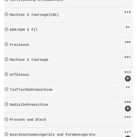
Multitasking-Drehmaschine
515
Machine à tournage(CNC)
81
EDM/EDM à fil
386
Fraiseuse
601
Machine à tournage
816
Affûteuse
+
23
Tieflochbohrmaschine
558
Radialbohrmaschine
+
242
Pressen und Blech
227
Koordinatenmessgeräte und Formmessgeräte