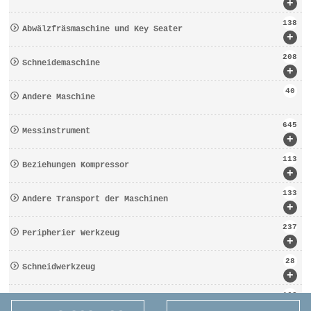
+
138
Abwälzfräsmaschine und Key Seater
+
208
Schneidemaschine
+
40
Andere Maschine
645
Messinstrument
+
113
Beziehungen Kompressor
+
133
Andere Transport der Maschinen
+
237
Peripherier Werkzeug
+
28
Schneidwerkzeug
+
162
Werkzeugbezogen
+