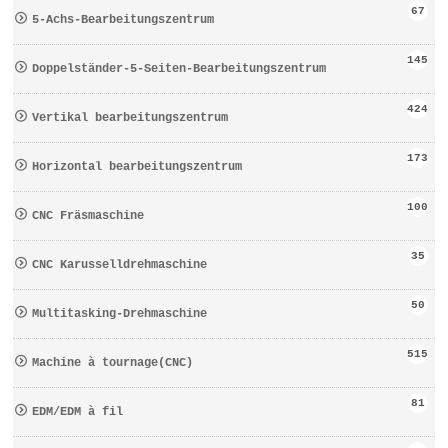
67
5-Achs-Bearbeitungszentrum
145
Doppelständer-5-Seiten-Bearbeitungszentrum
424
Vertikal bearbeitungszentrum
173
Horizontal bearbeitungszentrum
100
CNC Fräsmaschine
35
CNC Karusselldrehmaschine
50
Multitasking-Drehmaschine
515
Machine à tournage(CNC)
81
EDM/EDM à fil