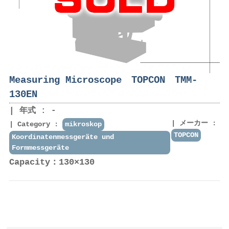
Measuring Microscope TOPCON TMM-
130EN
年式 : -
メーカー :
Category :
mikroskop
TOPCON
Koordinatenmessgeräte und
Formmessgeräte
Capacity：130×130