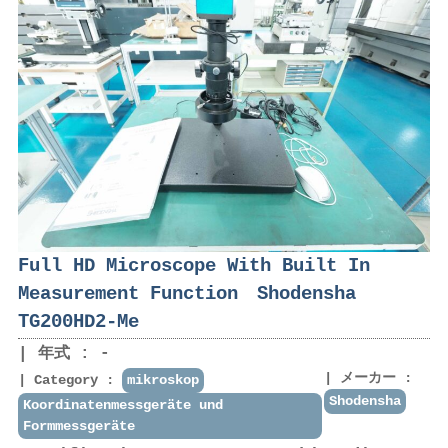
Full HD Microscope With Built In
Measurement Function Shodensha
TG200HD2-Me
年式 : -
メーカー :
Category :
mikroskop
Shodensha
Koordinatenmessgeräte und
Formmessgeräte