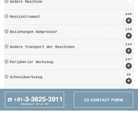
Andere Maschine
645
Messinstrument
+
113
Beziehungen Kompressor
+
133
Andere Transport der Maschinen
+
237
Peripherier Werkzeug
+
28
Schneidwerkzeug
+
162
Werkzeugbezogen
+
95
Anders
+