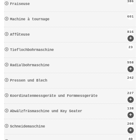
386
Fraiseuse
601
Machine à tournage
816
Affûteuse
+
23
Tieflochbohrmaschine
558
Radialbohrmaschine
+
242
Pressen und Blech
227
Koordinatenmessgeräte und Formmessgeräte
+
138
Abwälzfräsmaschine und Key Seater
+
208
Schneidemaschine
+
40