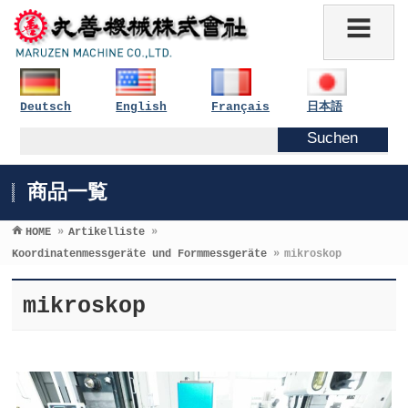
Deutsch
English
Français
日本語
商品一覧
HOME
»
Artikelliste
»
Koordinatenmessgeräte und Formmessgeräte
»
mikroskop
mikroskop