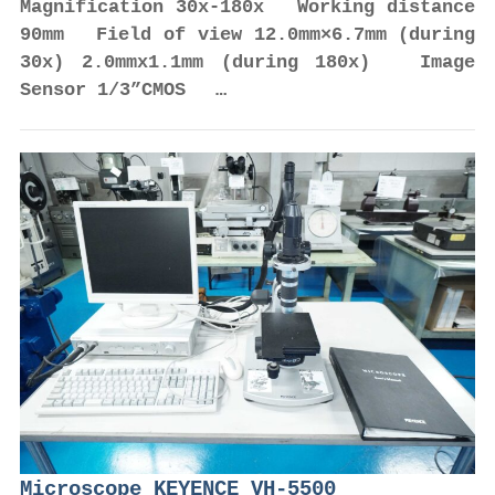
Magnification 30x-180x Working distance
90mm Field of view 12.0mm×6.7mm (during
30x) 2.0mmx1.1mm (during 180x) Image
Sensor 1/3”CMOS …
Microscope KEYENCE VH-5500