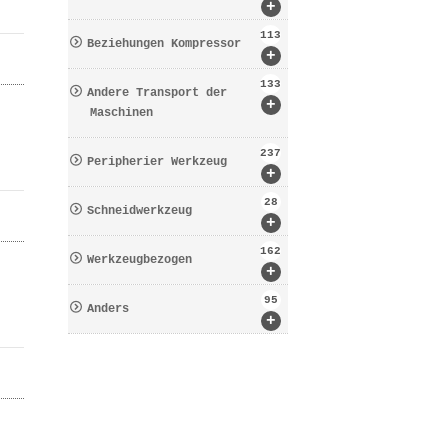
+
113
Beziehungen Kompressor
+
133
Andere Transport der
+
Maschinen
237
Peripherier Werkzeug
+
28
Schneidwerkzeug
+
162
Werkzeugbezogen
+
95
Anders
+