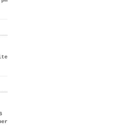
rpm
te
106
er