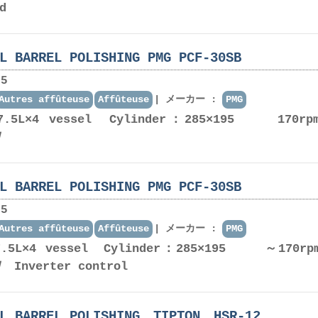
d
L BARREL POLISHING PMG PCF-30SB
5
Autres affûteuse
Affûteuse
メーカー :
PMG
：7.5L×4 vessel Cylinder：285×195 170r
5kＷ
L BARREL POLISHING PMG PCF-30SB
5
Autres affûteuse
Affûteuse
メーカー :
PMG
：7.5L×4 vessel Cylinder：285×195 ～170r
Ｗ Inverter control
AL BARREL POLISHING TIPTON HSR-12