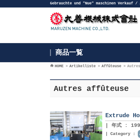
Gebrauchte und ″Nue″ maschinen Verkauf / 
商品一覧
HOME
»
Artikelliste
»
Affûteuse
»
Autre
Autres affûteuse
Extrude Ho
年式 : 199
Category :