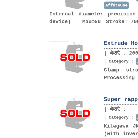
Affûteuse
Internal diameter precision
device) Maxφ50 Stroke: 70
Extrude Ho
年式 : 200
Category :
Clamp s
Processing
Super rapp
年式 : -
Category :
Kitagawa 
(with inve