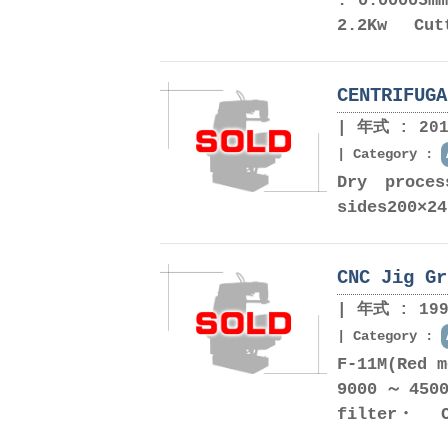
: 0.00005m
2.2Kw Cutt
CENTRIFUGA
年式 : 201
Category :
Dry proc
sides200×2
CNC Jig Gr
年式 : 199
Category :
F-11M(Red 
9000～450
filter・ Co