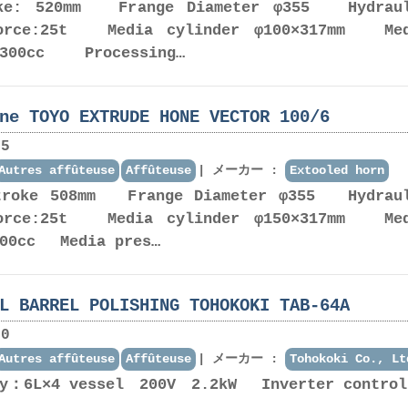
oke: 520mm Frange Diameter φ355 Hydrau
force:25t Media cylinder φ100×317mm Me
10300cc Processing…
ne TOYO EXTRUDE HONE VECTOR 100/6
5
Autres affûteuse
Affûteuse
メーカー :
Extooled horn
stroke 508mm Frange Diameter φ355 Hydrau
force:25t Media cylinder φ150×317mm Me
600cc Media pres…
L BARREL POLISHING TOHOKOKI TAB-64A
0
Autres affûteuse
Affûteuse
メーカー :
Tohokoki Co., Lt
ty：6L×4 vessel 200V 2.2kW Inverter control