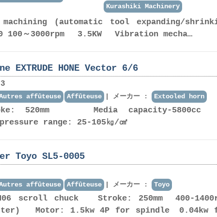
Kurashiki Machinery
 machining (automatic tool expanding/shrink
0 100～3000rpm 3.5KW Vibration mecha…
ne EXTRUDE HONE Vector 6/6
3
Autres affûteuse
Affûteuse
メーカー :
Extooled horn
troke: 520mm Media capacity-5800
 pressure range: 25-105㎏/㎠
er Toyo SL5-0005
Autres affûteuse
Affûteuse
メーカー :
Toyo
JN06 scroll chuck Stroke: 250mm 400-1400
rter) Motor: 1.5kw 4P for spindle 0.04kw 