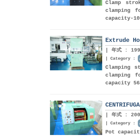
Clamp str
clamping 
capacity-
Extrude Ho
年式 : 199
Category :
Clamping 
clamping 
capacity 5
CENTRIFUGA
年式 : 200
Category :
Pot capaci