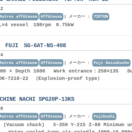
2
Autres affûteuse
Affûteuse
メーカー :
TIPTON
L×4 vessel 198rpm 0.75kW
t FUJI SG-6AT-NS-408
4
Autres affûteuse
Affûteuse
メーカー :
Fuji Seisakusho
500 × Depth 1600 Work entrance：250×135 D
DK-7218-22 （Explosion-proof type）
CHINE NACHI SPG20P-13KS
0
Autres affûteuse
Affûteuse
メーカー :
Fujikoshi
0 (Vacuum chuck) X-350 Y-215 Z-80 Minimum u