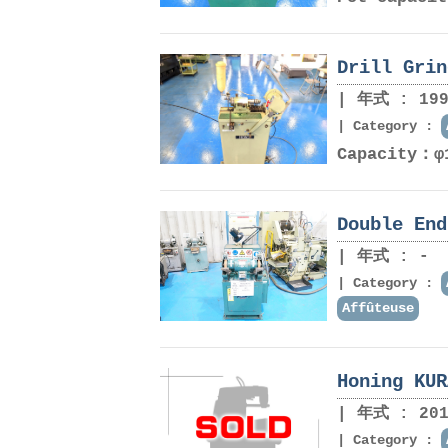
Drill Gri
年式 : 199
Category :
Capacity：φ
Double End
年式 : -
Category :
Affûteuse
Honing KUR
年式 : 201
Category :