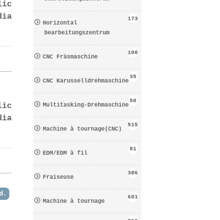
lic
dia
173
Horizontal
bearbeitungszentrum
100
CNC Fräsmaschine
35
CNC Karusselldrehmaschine
50
lic
Multitasking-Drehmaschine
dia
515
Machine à tournage(CNC)
81
EDM/EDM à fil
386
Fraiseuse
d.
601
Machine à tournage