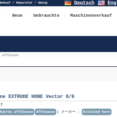
Deutsch
Eng
Ankauf / Reparatur / Umzug
Neue
Gebrauchte
Maschinenverkauf
s affûteuse
ne EXTRUDE HONE Vector 8/6
7
Autres affûteuse
Affûteuse
メーカー :
Extooled horn