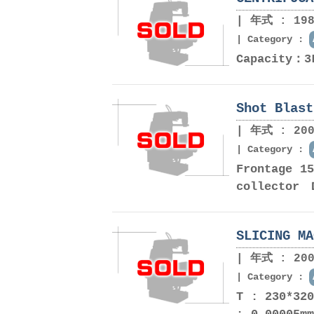
年式 : 198
Category :
Capacity：3
Shot Blas
年式 : 200
Category :
Frontage 1
collector 
SLICING MA
年式 : 200
Category :
T : 230*32