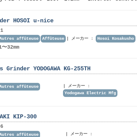
nder HOSOI u-nice
1
Autres affûteuse
Affûteuse
メーカー :
Hosoi Kosakusho
1〜32mm
s Grinder YODOGAWA KG-255TH
メーカー :
Autres affûteuse
Yodogawa Electric Mfg
AKI KIP-300
6
メーカー :
Autres affûteuse