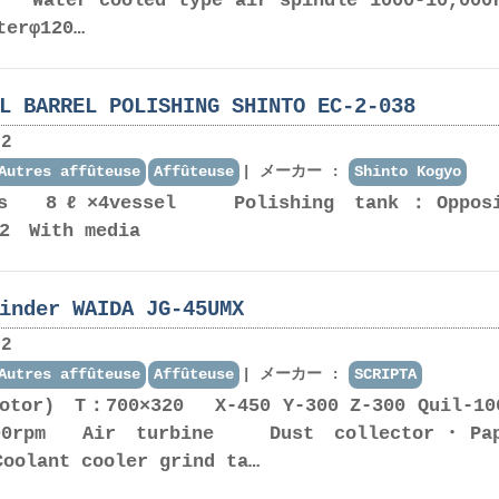
m Water cooled type air spindle 1000-10,000
erφ120…
L BARREL POLISHING SHINTO EC-2-038
2
Autres affûteuse
Affûteuse
メーカー :
Shinto Kogyo
ess 8ℓ×4vessel Polishing tank：Opposi
42 With media
inder WAIDA JG-45UMX
2
Autres affûteuse
Affûteuse
メーカー :
SCRIPTA
motor) T：700×320 X-450 Y-300 Z-300 Quil-
00rpm Air turbine Dust collector・Pap
olant cooler grind ta…