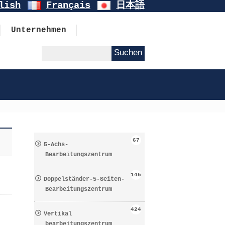
lish
Français
日本語
Unternehmen
67
5-Achs-
Bearbeitungszentrum
145
Doppelständer-5-Seiten-
Bearbeitungszentrum
424
Vertikal
bearbeitungszentrum