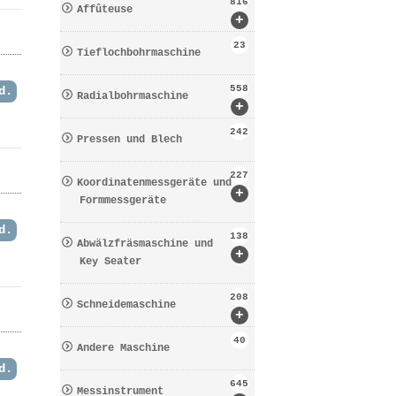
816
Affûteuse
+
23
Tieflochbohrmaschine
558
d.
Radialbohrmaschine
+
242
Pressen und Blech
227
Koordinatenmessgeräte und
+
Formmessgeräte
d.
138
Abwälzfräsmaschine und
+
Key Seater
208
Schneidemaschine
+
40
Andere Maschine
d.
645
Messinstrument