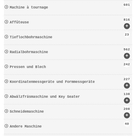
601
Machine à tournage
816
Affûteuse
+
23
Tieflochbohrmaschine
562
Radialbohrmaschine
+
242
Pressen und Blech
227
Koordinatenmessgeräte und Formmessgeräte
+
138
Abwälzfräsmaschine und Key Seater
+
208
Schneidemaschine
+
40
Andere Maschine