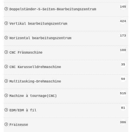
145
Doppelständer-5-Seiten-Bearbeitungszentrum
424
Vertikal bearbeitungszentrum
173
Horizontal bearbeitungszentrum
100
CNC Fräsmaschine
35
CNC Karusselldrehmaschine
50
Multitasking-Drehmaschine
515
Machine à tournage(CNC)
81
EDM/EDM à fil
386
Fraiseuse