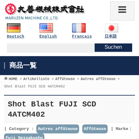
Deutsch
English
Français
日本語
商品一覧
HOME
»
Artikelliste
»
Affûteuse
»
Autres affûteuse
»
Shot Blast FUJI SCD 4ATCM402
Shot Blast FUJI SCD
4ATCM402
Category :
Autres affûteuse
Affûteuse
Marke：
Fuji Seisakusho