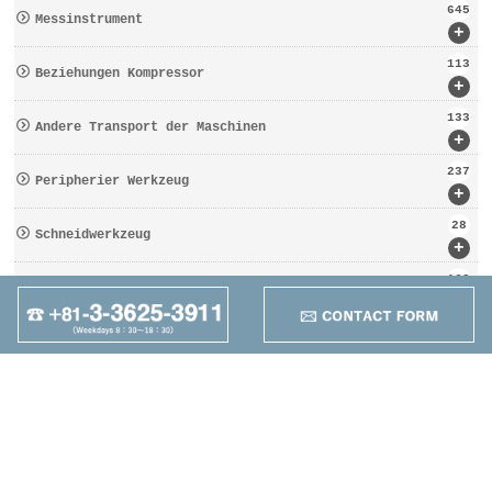
645
Messinstrument
+
113
Beziehungen Kompressor
+
133
Andere Transport der Maschinen
+
237
Peripherier Werkzeug
+
28
Schneidwerkzeug
+
162
Werkzeugbezogen
+
95
Anders
+