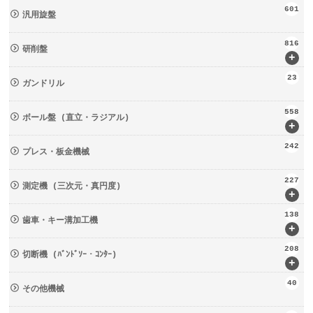
601
汎用旋盤
816
研削盤
+
23
ガンドリル
558
ボール盤 (直立・ラジアル)
+
242
プレス・板金機械
227
測定機 (三次元・真円度)
+
138
歯車・キー溝加工機
+
208
切断機 (ﾊﾞﾝﾄﾞｿｰ・ｺﾝﾀｰ)
+
40
その他機械