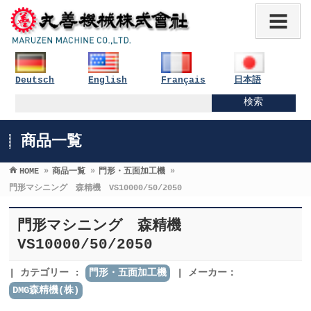
Deutsch
English
Français
日本語
商品一覧
HOME
»
商品一覧
»
門形・五面加工機
»
門形マシニング 森精機 VS10000/50/2050
門形マシニング 森精機
VS10000/50/2050
カテゴリー :
門形・五面加工機
メーカー：
DMG森精機(株)