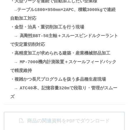
・大型ワークを連続で自動加工したい企業様
→テーブル1800×950mm×2APC、積載3000kgで連続
自動加工対応
・金型・治具・重切削加工を行う現場
→ 高剛性BBT-50主軸＋スルースピンドルクーラント
で安定重切削対応
・高精度加工が求められる建築・産業機械部品加工
→ MP-7000機内計測装置＋スケールフィードバック
で精度維持
・複雑かつ長尺プログラムを扱う多品種生産現場
→ ATC40本、記憶容量320mで段取り・管理がスムー
ズ
商品の関連資料をPDFでダウンロード