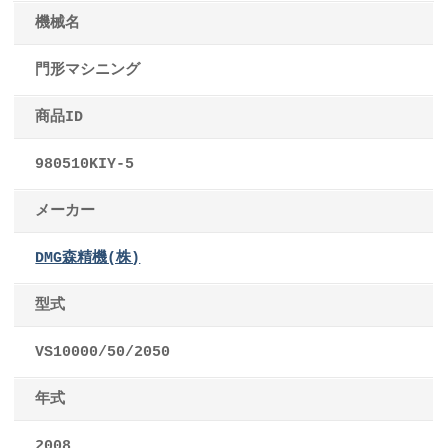
機械名
門形マシニング
商品ID
980510KIY-5
メーカー
DMG森精機(株)
型式
VS10000/50/2050
年式
2008