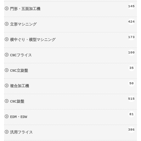
145
門形・五面加工機
424
立形マシニング
173
横中ぐり・横型マシニング
100
CNCフライス
35
CNC立旋盤
50
複合加工機
515
CNC旋盤
81
EDM・EDW
386
汎用フライス