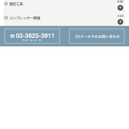
645
測定工具
+
113
コンプレッサー関連
+
133
輸送・荷役機械 (ﾘﾌﾀｰ・台車)
+
237
周辺工具(定盤・バイス)
+
28
切削工具
+
162
ツーリング関連
+
95
その他
+
丸善機械株式会社