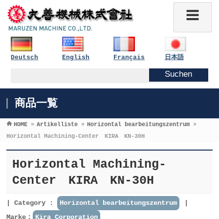
Deutsch
English
Français
日本語
商品一覧
HOME
»
Artikelliste
»
Horizontal bearbeitungszentrum
»
Horizontal Machining-Center KIRA KN-30H
Horizontal Machining-
Center KIRA KN-30H
Category :
Horizontal bearbeitungszentrum
Marke：
Kira Corporation