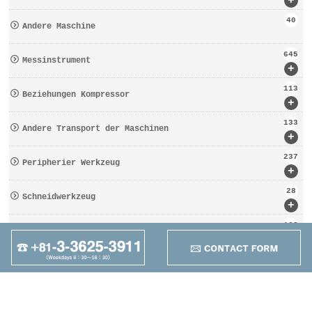
+
40
Andere Maschine
645
Messinstrument
+
113
Beziehungen Kompressor
+
133
Andere Transport der Maschinen
+
237
Peripherier Werkzeug
+
28
Schneidwerkzeug
+
162
Werkzeugbezogen
+
95
Anders
+