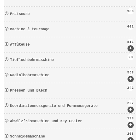
386
Fraiseuse
601
Machine à tournage
816
Affûteuse
+
23
Tieflochbohrmaschine
558
Radialbohrmaschine
+
242
Pressen und Blech
227
Koordinatenmessgeräte und Formmessgeräte
+
138
Abwälzfräsmaschine und Key Seater
+
208
Schneidemaschine