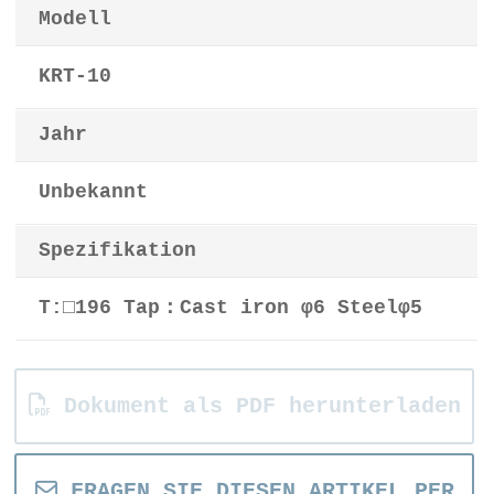
Modell
KRT-10
Jahr
Unbekannt
Spezifikation
T:□196 Tap：Cast iron φ6 Steelφ5
Dokument als PDF herunterladen
FRAGEN SIE DIESEN ARTIKEL PER