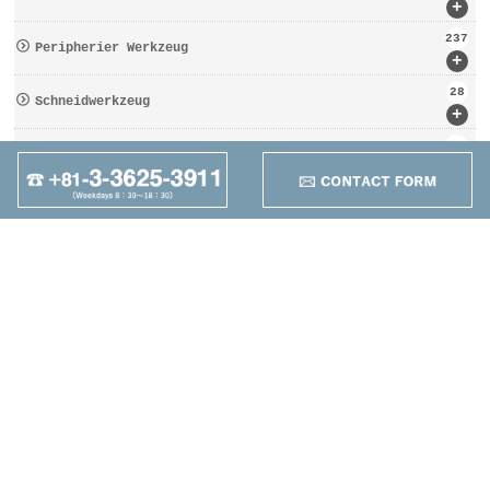
+
237
Peripherier Werkzeug
+
28
Schneidwerkzeug
+
162
Werkzeugbezogen
+
95
Anders
+
Maruzen Machine
Co.,LTD
4-25-1 Higashikomagata,
Sumida-ku, Tokyo