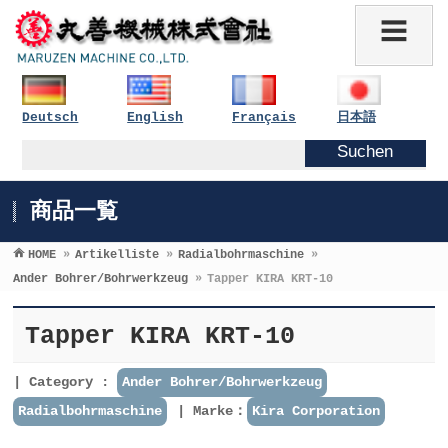
Deutsch
English
Français
日本語
商品一覧
HOME
»
Artikelliste
»
Radialbohrmaschine
»
Ander Bohrer/Bohrwerkzeug
»
Tapper KIRA KRT-10
Tapper KIRA KRT-10
Category :
Ander Bohrer/Bohrwerkzeug
Radialbohrmaschine
Marke：
Kira Corporation