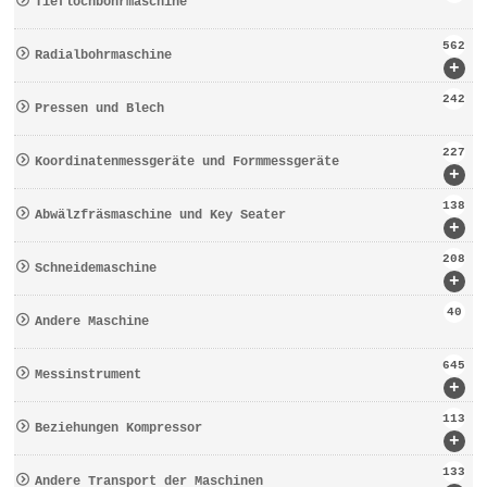
Tieflochbohrmaschine
562
Radialbohrmaschine
+
242
Pressen und Blech
227
Koordinatenmessgeräte und Formmessgeräte
+
138
Abwälzfräsmaschine und Key Seater
+
208
Schneidemaschine
+
40
Andere Maschine
645
Messinstrument
+
113
Beziehungen Kompressor
+
133
Andere Transport der Maschinen