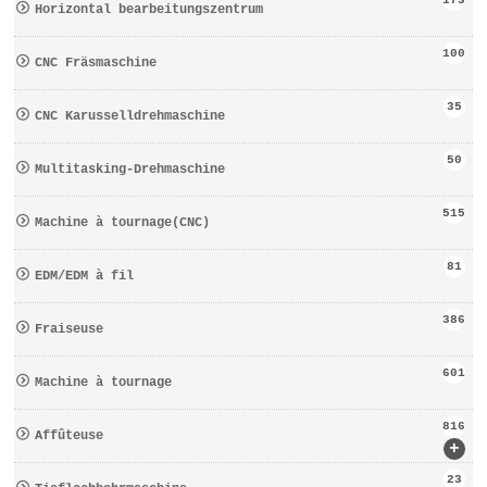
Horizontal bearbeitungszentrum
100
CNC Fräsmaschine
35
CNC Karusselldrehmaschine
50
Multitasking-Drehmaschine
515
Machine à tournage(CNC)
81
EDM/EDM à fil
386
Fraiseuse
601
Machine à tournage
816
Affûteuse
+
23