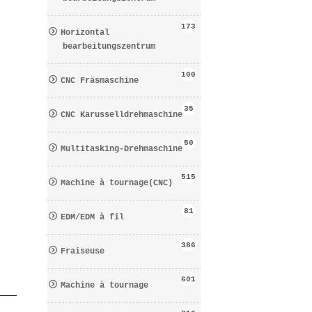
173
Horizontal
bearbeitungszentrum
100
CNC Fräsmaschine
35
CNC Karusselldrehmaschine
50
Multitasking-Drehmaschine
515
Machine à tournage(CNC)
81
EDM/EDM à fil
386
Fraiseuse
601
Machine à tournage