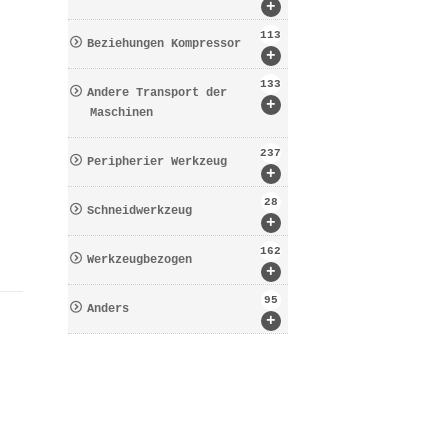
+
113
Beziehungen Kompressor
+
133
Andere Transport der
+
Maschinen
237
Peripherier Werkzeug
+
28
Schneidwerkzeug
+
162
Werkzeugbezogen
+
95
Anders
+