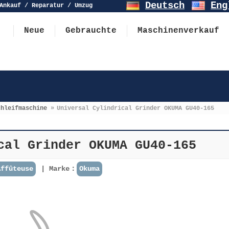
Deutsch
Eng
Ankauf / Reparatur / Umzug
Neue
Gebrauchte
Maschinenverkauf
chleifmaschine
»
Universal Cylindrical Grinder OKUMA GU40-165
cal Grinder OKUMA GU40-165
Affûteuse
Marke：
Okuma