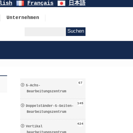
lish
Français
日本語
Unternehmen
67
5-Achs-
Bearbeitungszentrum
145
Doppelständer-5-Seiten-
Bearbeitungszentrum
424
Vertikal
bearbeitungszentrum