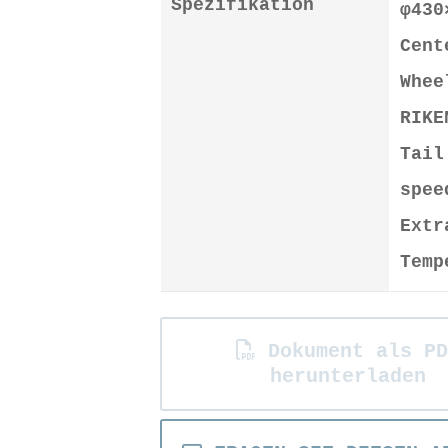
Spezifikation
φ43
Cen
Whee
RIKE
Tail
spee
Extr
Temp
Dokument als PD
herunterladen