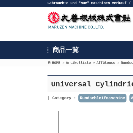
Gebrauchte und ″Nue″ maschinen Verkauf / 
商品一覧
HOME
»
Artikelliste
»
Affûteuse
»
Runds
Universal Cylindri
Category :
Rundschleifmaschine