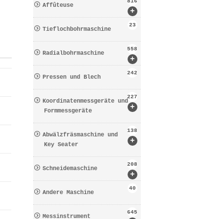
816
Affûteuse
+
23
Tieflochbohrmaschine
558
Radialbohrmaschine
+
242
Pressen und Blech
227
Koordinatenmessgeräte und
+
Formmessgeräte
138
Abwälzfräsmaschine und
+
Key Seater
208
Schneidemaschine
+
40
Andere Maschine
645
Messinstrument