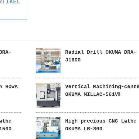
RTIKEL
DRA-
Radial Drill OKUMA DRA-
J1600
A HOWA
Vertical Machining-cent
OKUMA MILLAC-561VⅡ
athe
High precious CNC Lathe
1500
OKUMA LB-300