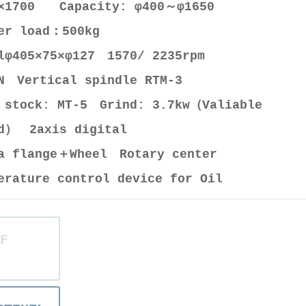
0×1700 Capacity: φ400～φ1650
ter load：500kg
lφ405×75×φ127 1570/ 2235rpm
N Vertical spindle RTM-3
 stock: MT-5 Grind: 3.7kw（Valiable
d） 2axis digital
a flange＋Wheel Rotary center
erature control device for Oil
F