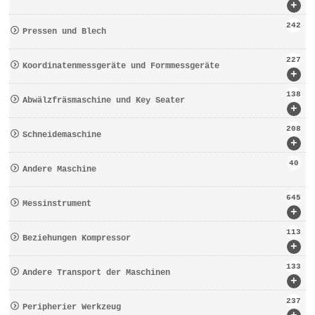
+
242
Pressen und Blech
227
Koordinatenmessgeräte und Formmessgeräte
+
138
Abwälzfräsmaschine und Key Seater
+
208
Schneidemaschine
+
40
Andere Maschine
645
Messinstrument
+
113
Beziehungen Kompressor
+
133
Andere Transport der Maschinen
+
237
Peripherier Werkzeug