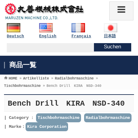
Deutsch
English
Français
日本語
商品一覧
HOME
»
Artikelliste
»
Radialbohrmaschine
»
Tischbohrmaschine
»
Bench Drill KIRA NSD-340
Bench Drill KIRA NSD-340
Category :
Tischbohrmaschine
Radialbohrmaschine
Marke：
Kira Corporation