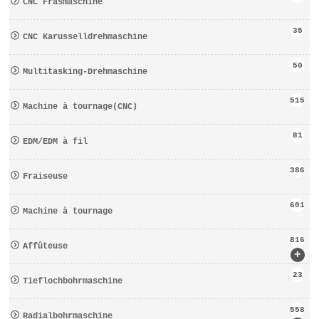
CNC Fräsmaschine
35
CNC Karusselldrehmaschine
50
Multitasking-Drehmaschine
515
Machine à tournage(CNC)
81
EDM/EDM à fil
386
Fraiseuse
601
Machine à tournage
816
Affûteuse
+
23
Tieflochbohrmaschine
558
Radialbohrmaschine