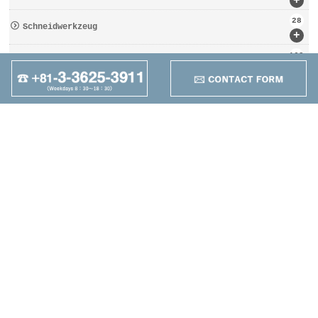
+
28
Schneidwerkzeug
+
162
Werkzeugbezogen
+
95
Anders
+
Maruzen Machine
Co.,LTD
4-25-1 Higashikomagata,
Sumida-ku, Tokyo
TEL：+81-3-3625-3911
FAX：+81-3-3625-5589