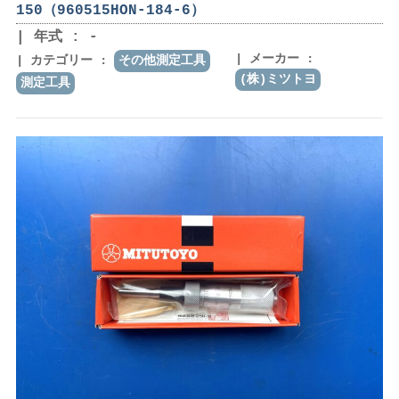
150（960515HON-184-6）
年式 : -
メーカー :
カテゴリー :
その他測定工具
(株)ミツトヨ
測定工具