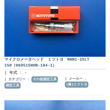
マイクロメータヘッド ミツトヨ MHN1-25LT
150（960515HON-184-1）
年式 : -
メーカー :
カテゴリー :
その他測定工具
(株)ミツトヨ
測定工具