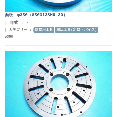
面板 φ350（850313SHU-30）
年式 : -
カテゴリー :
旋盤用工具
周辺工具(定盤・バイス)
φ350