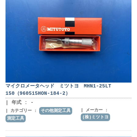
マイクロメータヘッド ミツトヨ MHN1-25LT
150（960515HON-184-2）
年式 : -
メーカー :
カテゴリー :
その他測定工具
(株)ミツトヨ
測定工具