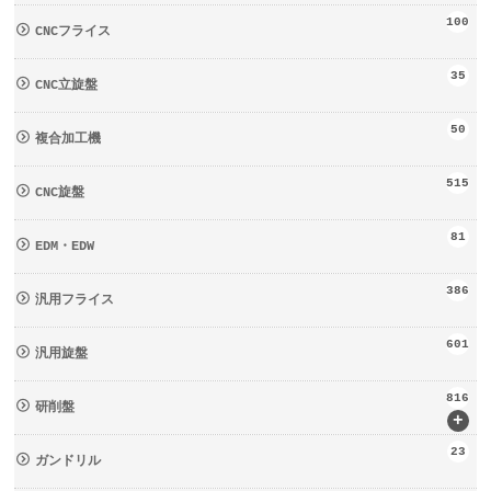
100
CNCフライス
35
CNC立旋盤
50
複合加工機
515
CNC旋盤
81
EDM・EDW
386
汎用フライス
601
汎用旋盤
816
研削盤
+
23
ガンドリル