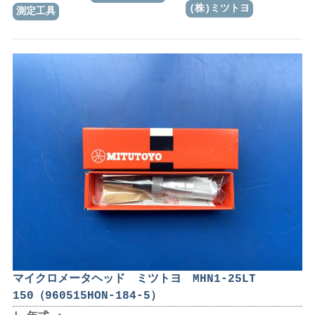
(株)ミツトヨ
測定工具
マイクロメータヘッド ミツトヨ MHN1-25LT
150（960515HON-184-5）