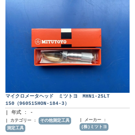
マイクロメータヘッド ミツトヨ MHN1-25LT
150（960515HON-184-3）
年式 : -
メーカー :
カテゴリー :
その他測定工具
(株)ミツトヨ
測定工具