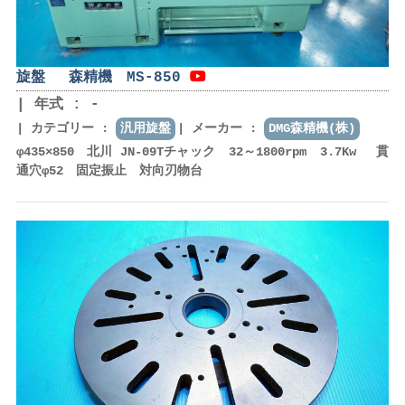
旋盤 森精機 MS-850
年式 : -
カテゴリー :
汎用旋盤
メーカー :
DMG森精機(株)
φ435×850 北川 JN-09Tチャック 32～1800rpm 3.7Kw 貫
通穴φ52 固定振止 対向刃物台