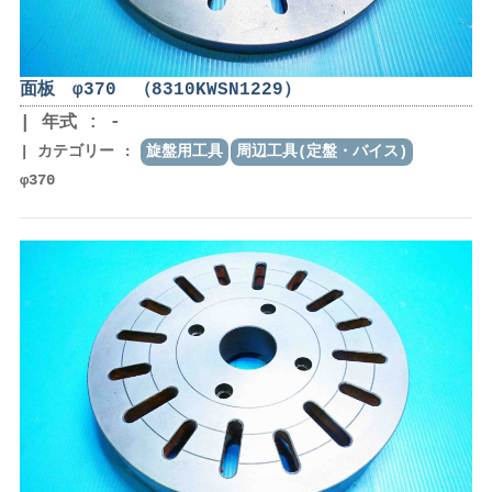
面板 φ370 （8310KWSN1229）
年式 : -
カテゴリー :
旋盤用工具
周辺工具(定盤・バイス)
φ370