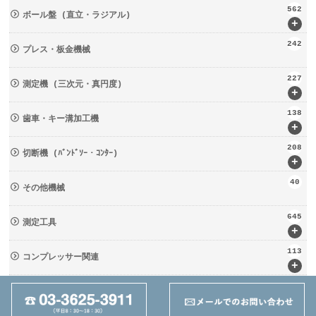
562
ボール盤 (直立・ラジアル)
+
242
プレス・板金機械
227
測定機 (三次元・真円度)
+
138
歯車・キー溝加工機
+
208
切断機 (ﾊﾞﾝﾄﾞｿｰ・ｺﾝﾀｰ)
+
40
その他機械
645
測定工具
+
113
コンプレッサー関連
+
133
輸送・荷役機械 (ﾘﾌﾀｰ・台車)
+