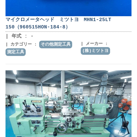
マイクロメータヘッド ミツトヨ MHN1-25LT
150（960515HON-184-8）
年式 : -
メーカー :
カテゴリー :
その他測定工具
(株)ミツトヨ
測定工具