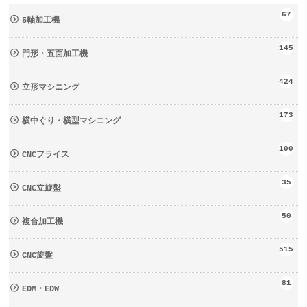
67
5軸加工機
145
門形・五面加工機
424
立形マシニング
173
横中ぐり・横型マシニング
100
CNCフライス
35
CNC立旋盤
50
複合加工機
515
CNC旋盤
81
EDM・EDW