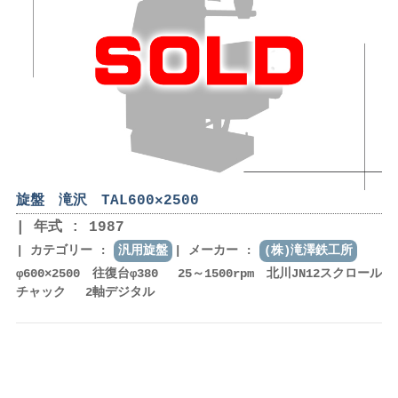
旋盤 滝沢 TAL600×2500
年式 : 1987
カテゴリー :
汎用旋盤
メーカー :
(株)滝澤鉄工所
φ600×2500 往復台φ380 25～1500rpm 北川JN12スクロール
チャック 2軸デジタル