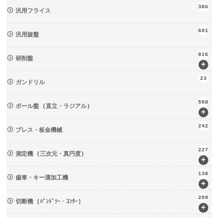
386
汎用フライス
601
汎用旋盤
816
研削盤
+
23
ガンドリル
558
ボール盤 (直立・ラジアル)
+
242
プレス・板金機械
227
測定機 (三次元・真円度)
+
138
歯車・キー溝加工機
+
208
切断機 (ﾊﾞﾝﾄﾞｿｰ・ｺﾝﾀｰ)
+