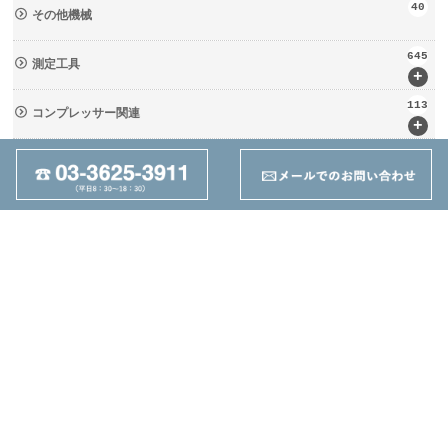
40
その他機械
645
測定工具
+
113
コンプレッサー関連
+
133
輸送・荷役機械 (ﾘﾌﾀｰ・台車)
+
237
周辺工具(定盤・バイス)
+
28
切削工具
+
162
ツーリング関連
+
95
その他
+