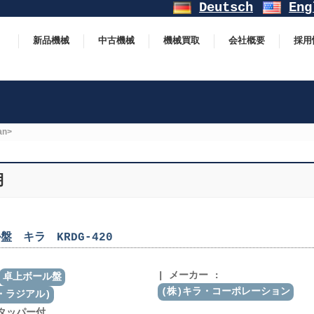
Deutsch
Eng
新品機械
中古機械
機械買取
会社概要
採用
an>
月
 キラ KRDG-420
メーカー :
卓上ボール盤
(株)キラ・コーポレーション
・ラジアル)
 タッパー付