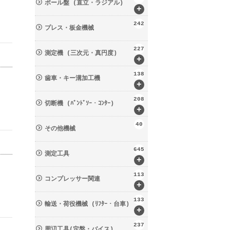
ボール盤 (直立・ラジアル)
+
242
プレス・板金機械
227
測定機 (三次元・真円度)
+
138
歯車・キー溝加工機
+
208
切断機 (ﾊﾞﾝﾄﾞｿｰ・ｺﾝﾀｰ)
+
40
その他機械
645
測定工具
+
113
コンプレッサー関連
+
133
輸送・荷役機械 (ﾘﾌﾀｰ・台車)
+
237
周辺工具(定盤・バイス)