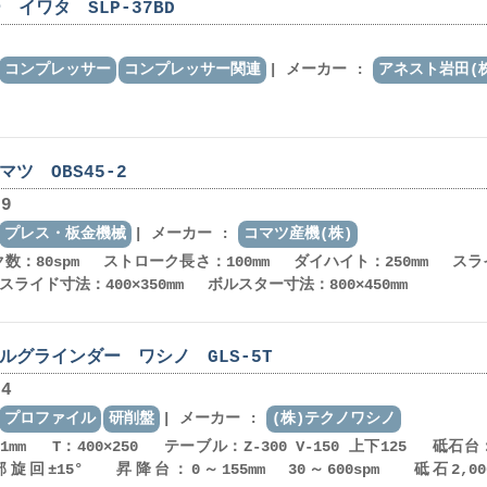
イワタ SLP-37BD
コンプレッサー
コンプレッサー関連
メーカー :
アネスト岩田(
マツ OBS45-2
9
プレス・板金機械
メーカー :
コマツ産機(株)
ク数：80spm ストローク長さ：100mm ダイハイト：250mm スラ
スライド寸法：400×350mm ボルスター寸法：800×450mm
イルグラインダー ワシノ GLS-5T
4
プロファイル
研削盤
メーカー :
(株)テクノワシノ
0001mm T：400×250 テーブル：Z-300 V-150 上下125 砥石台
 上部旋回±15° 昇降台：0～155mm 30～600spm 砥石2,0