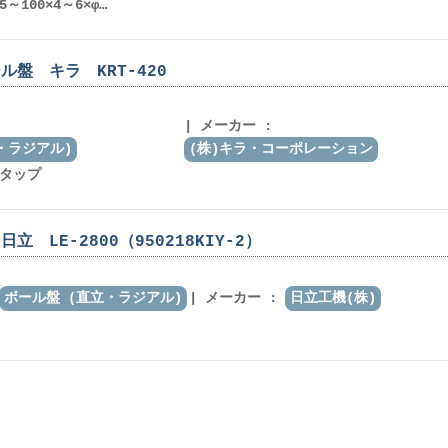
5～100×4～6×φ…
ル盤 キラ KRT-420
メーカー :
・ラジアル)
(株)キラ・コーポレーション
・タップ
立 LE-2800（950218KIY-2）
ボール盤 (直立・ラジアル)
メーカー :
日立工機(株)