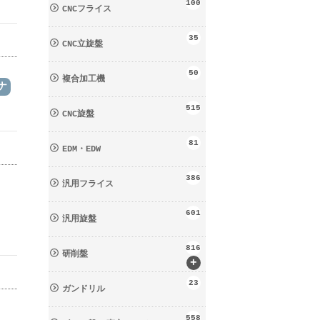
100
CNCフライス
35
CNC立旋盤
50
複合加工機
ナ
515
CNC旋盤
81
EDM・EDW
386
汎用フライス
601
汎用旋盤
816
研削盤
+
23
ガンドリル
558