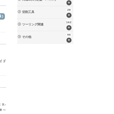
+
28
切削工具
+
株)
162
ツーリング関連
+
95
その他
+
イド
：X-
00～