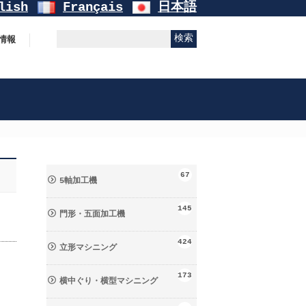
lish
Français
日本語
情報
67
5軸加工機
145
門形・五面加工機
424
立形マシニング
173
横中ぐり・横型マシニング