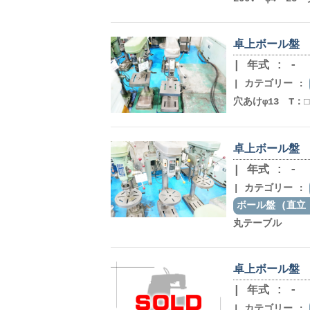
卓上ボール盤 ア
年式 : -
カテゴリー :
穴あけφ13 T：□2
卓上ボール盤 
年式 : -
カテゴリー :
ボール盤 (直立
丸テーブル
卓上ボール盤 北
年式 : -
カテゴリー :