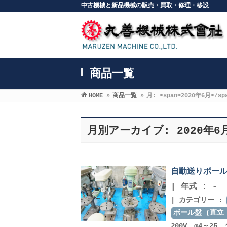
中古機械と新品機械の販売・買取・修理・移設
商品一覧
HOME
»
商品一覧
»
月: <span>2020年6月</sp
月別アーカイブ: 2020年6
自動送りボール盤
年式 : -
カテゴリー :
ボール盤 (直立
200V φ4～25