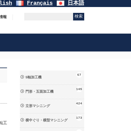
lish
Français
日本語
情報
67
5軸加工機
145
門形・五面加工機
424
立形マシニング
173
横中ぐり・横型マシニング
回転工