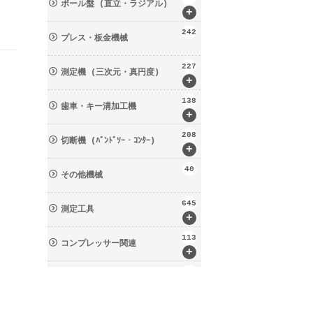
ボール盤 (直立・ラジアル)
+
242
プレス・板金機械
227
測定機 (三次元・真円度)
+
138
歯車・キー溝加工機
+
208
切断機 (ﾊﾞﾝﾄﾞｿｰ・ｺﾝﾀｰ)
+
40
その他機械
645
測定工具
+
113
コンプレッサー関連
+
133
輸送・荷役機械 (ﾘﾌﾀｰ・台車)
+
237
周辺工具(定盤・バイス)