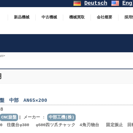
Deutsch
Eng
新品機械
中古機械
機械買取
会社概要
採用
an>
月
盤 中部 AN65×200
8
CNC旋盤
メーカー :
中部工機(株)
×2000 往復台φ380 φ500四ツ爪チャック 4角刃物台 固定振止 