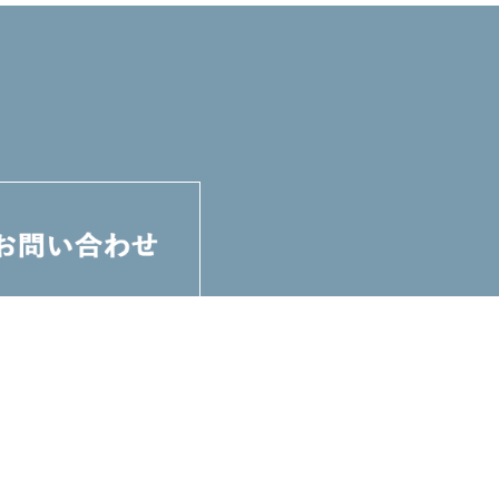
+
28
切削工具
+
162
ツーリング関連
+
95
その他
+
採用情報