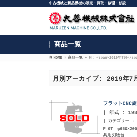
中古機械と新品機械の販売・買取・修理・移設
商品一覧
HOME
»
商品一覧
»
月: <span>2019年7月</sp
月別アーカイブ: 2019年7
フラットCNC旋
年式 : 198
カテゴリー :
F-0T φ650
具用刃物台