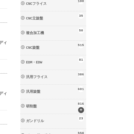
100
CNCフライス
35
CNC立旋盤
50
複合加工機
ディ
515
CNC旋盤
81
EDM・EDW
386
汎用フライス
601
汎用旋盤
ディ
816
研削盤
+
23
ガンドリル
558