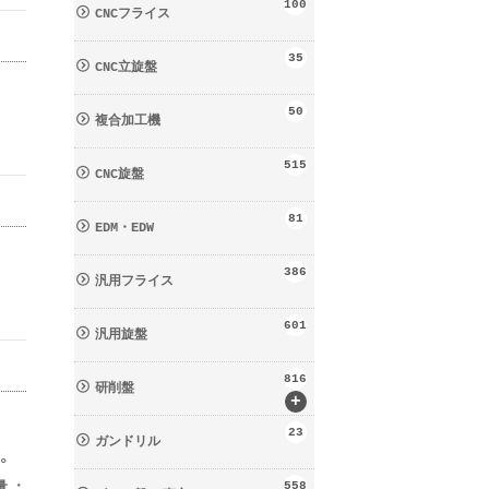
100
CNCフライス
35
CNC立旋盤
50
複合加工機
515
CNC旋盤
81
EDM・EDW
386
汎用フライス
601
汎用旋盤
816
研削盤
+
23
ガンドリル
01°
量：
558