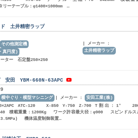
タリーテーブル：φ1400×1000mm …
ンド 土井精密ラップ
メーカー :
その他測定機
土井精密ラップ
・真円度)
ター 石定盤250×250
安田 YBM-660N-63APC
9
横中ぐり・横型マシニング
メーカー :
安田工業(株)
30×2APC ATC-120 X-850 Y-750 Z-700 T割出：1° 2
 BT-40 積載重量：1200Kg ワーク許容最大径：φ900 スピンドル
3.5MPa) 機体温度制御装置…