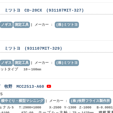
ツトヨ CD-20CX (931107MIT-327)
ノギス
測定工具
メーカー :
(株)ミツトヨ
ミツトヨ (931107MIT-329)
ノギス
測定工具
メーカー :
(株)ミツトヨ
ットタイプ 10～160mm
牧野 MCC2513-A60
5
横中ぐり・横型マシニング
メーカー :
(株)牧野フライス製作所
 T:2900×1000 X-2500 Y-1300 Z-1000 B-0.00
HSK-A100 ATC-60 テーブル～主軸：75～1425mm 積載重