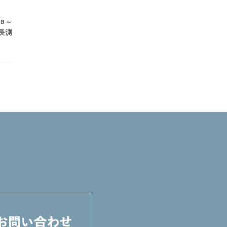
40～
具長測