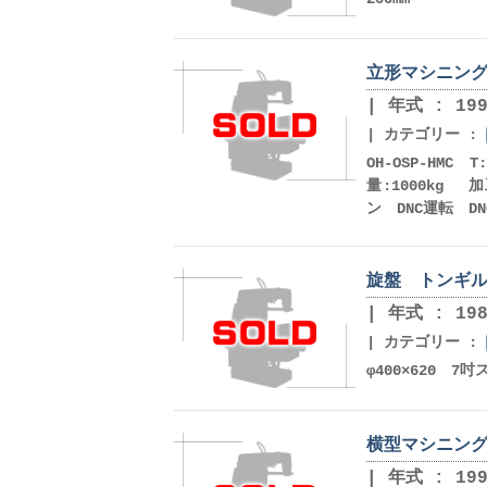
立形マシニング 
年式 : 199
カテゴリー :
OH-OSP-HMC T
量:1000k
ン DNC運転 DN
旋盤 トンギル 
年式 : 198
カテゴリー :
φ400×620 
横型マシニング 
年式 : 199