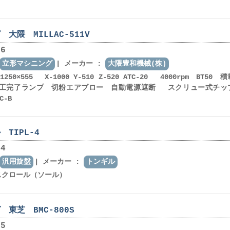
大隈 MILLAC-511V
6
立形マシニング
メーカー :
大隈豊和機械(株)
:1250×555 X-1000 Y-510 Z-520 ATC-20 4000rpm BT50 
g 加工完了ランプ 切粉エアブロー 自動電源遮断 スクリュー式チッ
C-B
TIPL-4
4
汎用旋盤
メーカー :
トンギル
7吋スクロール（ソール）
東芝 BMC-800S
5