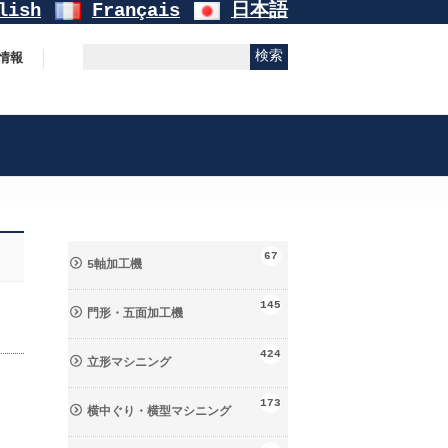
lish
Français
日本語
情報
67
5軸加工機
145
門形・五面加工機
424
立形マシニング
173
横中ぐり・横型マシニング