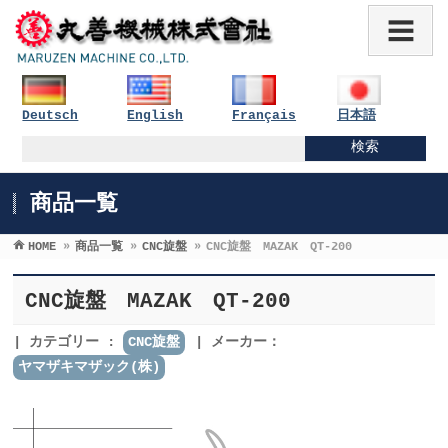
Deutsch
English
Français
日本語
商品一覧
HOME
»
商品一覧
»
CNC旋盤
»
CNC旋盤 MAZAK QT-200
CNC旋盤 MAZAK QT-200
カテゴリー :
CNC旋盤
メーカー：
ヤマザキマザック(株)