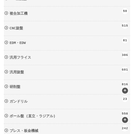
50
複合加工機
515
CNC旋盤
81
EDM・EDW
386
汎用フライス
601
汎用旋盤
816
研削盤
+
23
ガンドリル
558
ボール盤 (直立・ラジアル)
+
242
プレス・板金機械