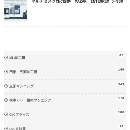
マルチタスクCNC旋盤 MAZAK INTEGREX J-300
67
5軸加工機
145
門形・五面加工機
424
立形マシニング
173
横中ぐり・横型マシニング
100
CNCフライス
35
CNC立旋盤