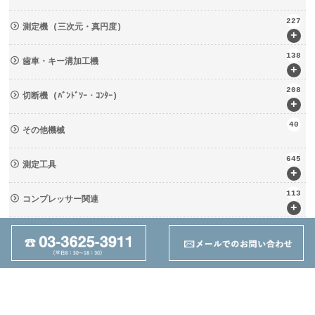
227
測定機 (三次元・真円度)
+
138
歯車・キー溝加工機
+
208
切断機 (ﾊﾞﾝﾄﾞｿｰ・ｺﾝﾀｰ)
+
40
その他機械
645
測定工具
+
113
コンプレッサー関連
+
133
輸送・荷役機械 (ﾘﾌﾀｰ・台車)
+
237
周辺工具(定盤・バイス)
+
28
切削工具
+