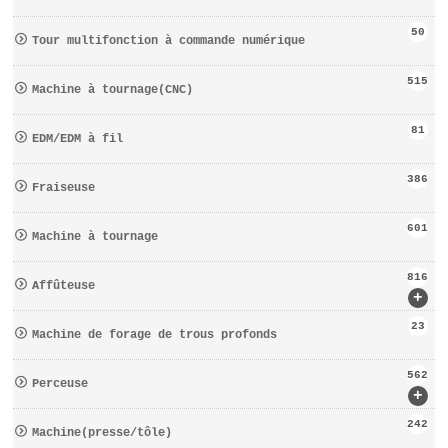
50
Tour multifonction à commande numérique
515
Machine à tournage(CNC)
81
EDM/EDM à fil
386
Fraiseuse
601
Machine à tournage
816
Affûteuse
+
23
Machine de forage de trous profonds
562
Perceuse
+
242
Machine(presse/tôle)