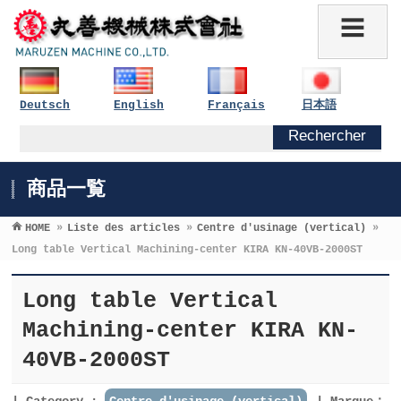
Deutsch
English
Français
日本語
商品一覧
HOME
»
Liste des articles
»
Centre d′usinage (vertical)
»
Long table Vertical Machining-center KIRA KN-40VB-2000ST
Long table Vertical
Machining-center KIRA KN-
40VB-2000ST
Category :
Centre d′usinage (vertical)
Marque：