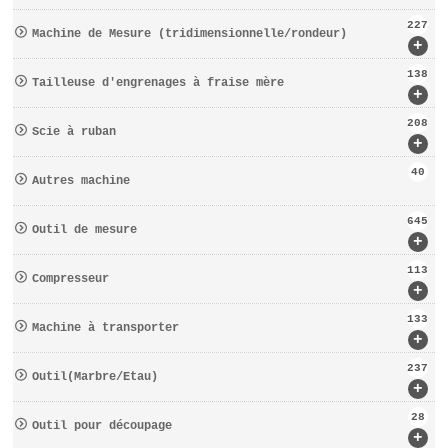
227
Machine de Mesure (tridimensionnelle/rondeur)
+
138
Tailleuse d′engrenages à fraise mère
+
208
Scie à ruban
+
40
Autres machine
645
Outil de mesure
+
113
Compresseur
+
133
Machine à transporter
+
237
Outil(Marbre/Etau)
+
28
Outil pour découpage
+