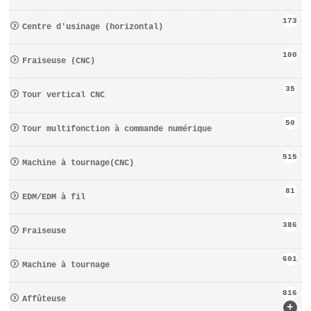
173
Centre d′usinage (horizontal)
100
Fraiseuse (CNC)
35
Tour vertical CNC
50
Tour multifonction à commande numérique
515
Machine à tournage(CNC)
81
EDM/EDM à fil
386
Fraiseuse
601
Machine à tournage
816
Affûteuse
+