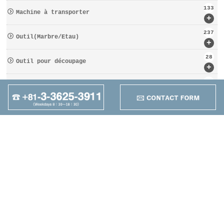
133
Machine à transporter
+
237
Outil(Marbre/Etau)
+
28
Outil pour découpage
+
162
D′OUTILS COUPANTS
+
95
Autres
+
Maruzen Machine
Co.,LTD
4-25-1 Higashikomagata,