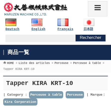
Deutsch
English
Français
日本語
商品一覧
HOME
»
Liste des articles
»
Perceuse
»
Perceuse à table
»
Tapper KIRA KRT-10
Tapper KIRA KRT-10
Category :
Perceuse à table
Perceuse
Marque：
Kira Corporation