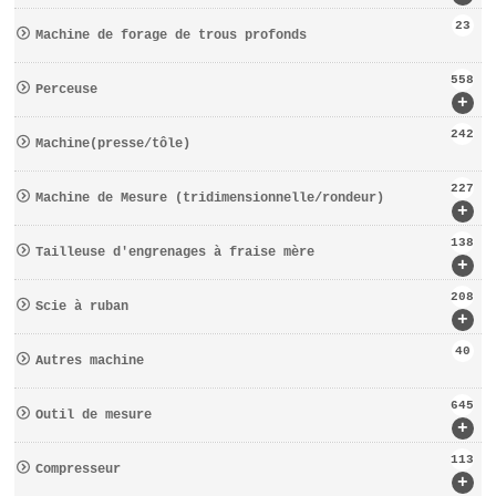
23
Machine de forage de trous profonds
558
Perceuse
+
242
Machine(presse/tôle)
227
Machine de Mesure (tridimensionnelle/rondeur)
+
138
Tailleuse d′engrenages à fraise mère
+
208
Scie à ruban
+
40
Autres machine
645
Outil de mesure
+
113
Compresseur
+