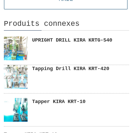
Produits connexes
UPRIGHT DRILL KIRA KRTG-540
Tapping Drill KIRA KRT-420
Tapper KIRA KRT-10