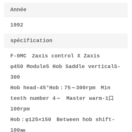
Année
1992
spécification
F-0MC 2axis control X Zaxis
φ450 Module5 Hob Saddle verticalS-
300
Hob head-45°Hob：75～300rpm Min
teeth number 4～ Master warm-1口
100rpm
Hob：φ125×150 Between hob shift-
100㎜