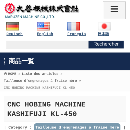
Deutsch
English
Français
日本語
商品一覧
HOME
»
Liste des articles
»
Tailleuse d′engrenages à fraise mère
»
CNC HOBING MACHINE KASHIFUJI KL-450
CNC HOBING MACHINE
KASHIFUJI KL-450
Category :
Tailleuse d′engrenages à fraise mère