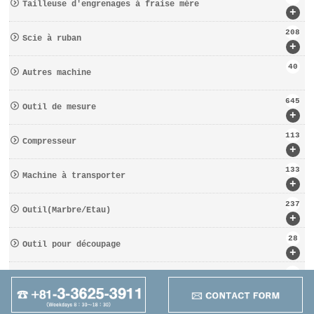
Tailleuse d′engrenages à fraise mère
+
208
Scie à ruban
+
40
Autres machine
645
Outil de mesure
+
113
Compresseur
+
133
Machine à transporter
+
237
Outil(Marbre/Etau)
+
28
Outil pour découpage
+
162
D′OUTILS COUPANTS
+
95
Autres