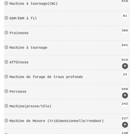
515
Machine à tournage(CNC)
81
EDM/EDM à fil
386
Fraiseuse
601
Machine à tournage
816
Affûteuse
+
23
Machine de forage de trous profonds
558
Perceuse
+
242
Machine(presse/tôle)
227
Machine de Mesure (tridimensionnelle/rondeur)
+
138