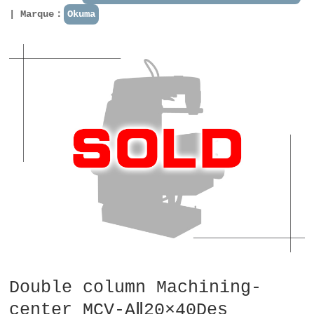
Marque：
Okuma
Double column Machining-
center MCV-AⅡ20×40Des