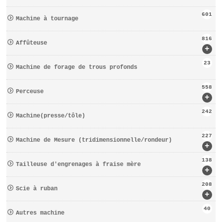
601
Machine à tournage
816
Affûteuse
+
23
Machine de forage de trous profonds
558
Perceuse
+
242
Machine(presse/tôle)
227
Machine de Mesure (tridimensionnelle/rondeur)
+
138
Tailleuse d′engrenages à fraise mère
+
208
Scie à ruban
+
40
Autres machine