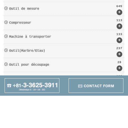
645
Outil de mesure
+
113
Compresseur
+
133
Machine à transporter
+
237
Outil(Marbre/Etau)
+
28
Outil pour découpage
+
162
D′OUTILS COUPANTS
+
95
Autres
+