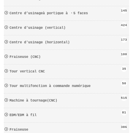
145
Centre d’usinageà portique à ・5 faces
424
Centre d′usinage (vertical)
173
Centre d′usinage (horizontal)
100
Fraiseuse (CNC)
35
Tour vertical CNC
50
Tour multifonction à commande numérique
515
Machine à tournage(CNC)
81
EDM/EDM à fil
386
Fraiseuse