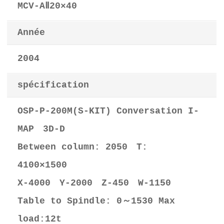
MCV-AⅡ20×40
Année
2004
spécification
OSP-P-200M(S-KIT) Conversation I-
MAP 3D-D
Between column: 2050 T:
4100×1500
X-4000 Y-2000 Z-450 W-1150
Table to Spindle: 0～1530 Max
load:12t