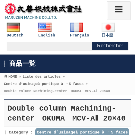
Deutsch
English
Français
日本語
商品一覧
HOME
»
Liste des articles
»
Centre d’usinageà portique à ・5 faces
»
Double column Machining-center OKUMA MCV-AⅡ 20×40
Double column Machining-
center OKUMA MCV-AⅡ 20×40
Category :
Centre d’usinageà portique à ・5 faces