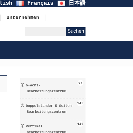
lish
Français
日本語
Unternehmen
G
67
5-Achs-
Bearbeitungszentrum
145
Doppelständer-5-Seiten-
Bearbeitungszentrum
424
Vertikal
bearbeitungszentrum