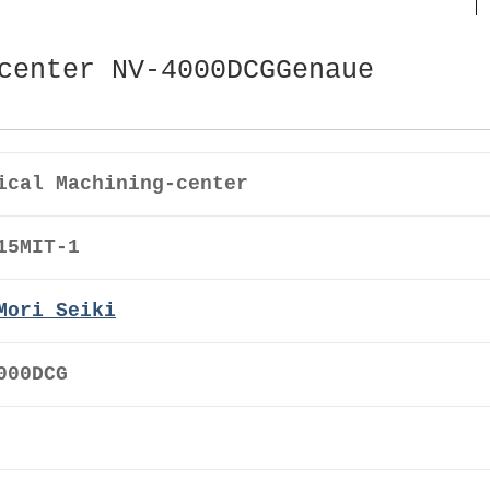
center NV-4000DCGGenaue
ical Machining-center
15MIT-1
Mori Seiki
000DCG