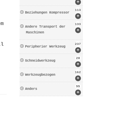
+
113
Beziehungen Kompressor
+
om
133
Andere Transport der
+
Maschinen
il
237
Peripherier Werkzeug
+
28
Schneidwerkzeug
+
162
Werkzeugbezogen
+
95
Anders
+