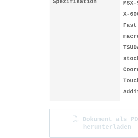
Spezifikation
MSX-
X-60
Fast
macr
TSUD
stoc
Coor
Touc
Addi
Dokument als PD
herunterladen