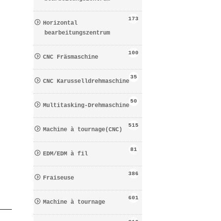
173
Horizontal
bearbeitungszentrum
100
CNC Fräsmaschine
35
CNC Karusselldrehmaschine
50
Multitasking-Drehmaschine
515
Machine à tournage(CNC)
81
EDM/EDM à fil
386
Fraiseuse
601
Machine à tournage