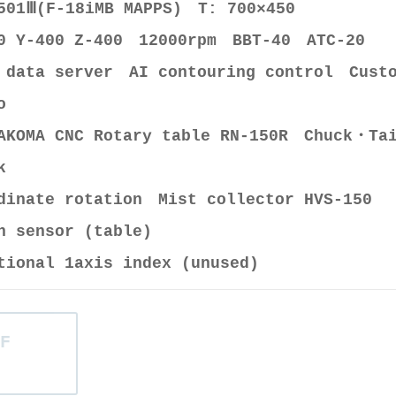
501Ⅲ(F-18iMB MAPPS) T: 700×450
0 Y-400 Z-400 12000rpm BBT-40 ATC-20
 data server AI contouring control Cust
o
AKOMA CNC Rotary table RN-150R Chuck・Ta
k
dinate rotation Mist collector HVS-150
h sensor (table)
tional 1axis index (unused)
F