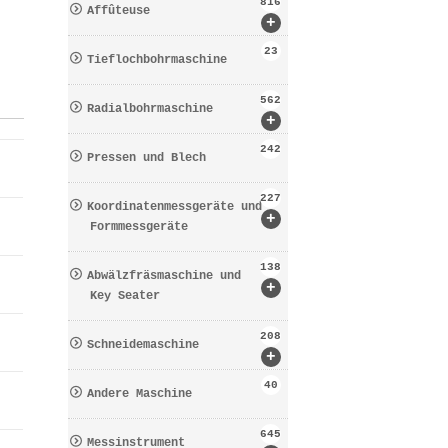
816
Affûteuse
+
23
Tieflochbohrmaschine
562
Radialbohrmaschine
+
242
Pressen und Blech
227
Koordinatenmessgeräte und
+
Formmessgeräte
138
Abwälzfräsmaschine und
+
Key Seater
208
Schneidemaschine
+
40
Andere Maschine
645
Messinstrument