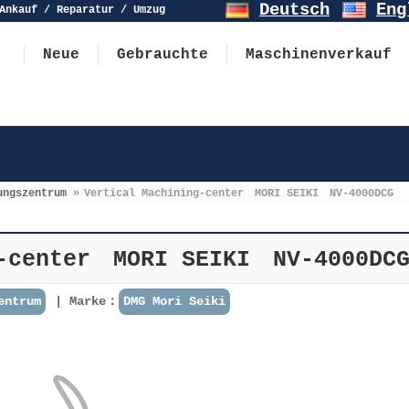
Deutsch
Eng
Ankauf / Reparatur / Umzug
Neue
Gebrauchte
Maschinenverkauf
ungszentrum
»
Vertical Machining-center MORI SEIKI NV-4000DCG
g-center MORI SEIKI NV-4000DC
entrum
Marke：
DMG Mori Seiki