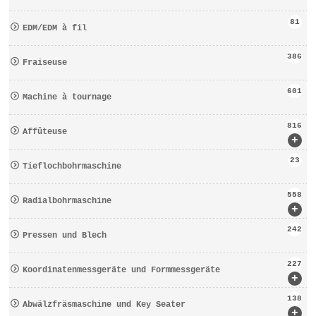
81
EDM/EDM à fil
386
Fraiseuse
601
Machine à tournage
816
Affûteuse
+
23
Tieflochbohrmaschine
558
Radialbohrmaschine
+
242
Pressen und Blech
227
Koordinatenmessgeräte und Formmessgeräte
+
138
Abwälzfräsmaschine und Key Seater
+