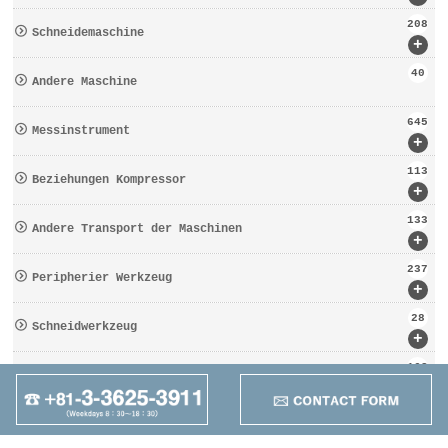
208
Schneidemaschine
+
40
Andere Maschine
645
Messinstrument
+
113
Beziehungen Kompressor
+
133
Andere Transport der Maschinen
+
237
Peripherier Werkzeug
+
28
Schneidwerkzeug
+
162
Werkzeugbezogen
+
95
Anders
+