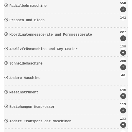
558
Radialbohrmaschine
+
242
Pressen und Blech
227
Koordinatenmessgeräte und Formmessgeräte
+
138
Abwälzfräsmaschine und Key Seater
+
208
Schneidemaschine
+
40
Andere Maschine
645
Messinstrument
+
113
Beziehungen Kompressor
+
133
Andere Transport der Maschinen
+