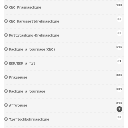
100
CNC Fräsmaschine
35
CNC Karusselldrehmaschine
50
Multitasking-Drehmaschine
515
Machine à tournage(CNC)
81
EDM/EDM à fil
386
Fraiseuse
601
Machine à tournage
816
Affûteuse
+
23
Tieflochbohrmaschine