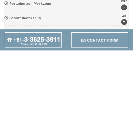
237
Peripherier Werkzeug
+
28
Schneidwerkzeug
+
162
Werkzeugbezogen
+
95
Anders
+
Maruzen Machine
Co.,LTD
4-25-1 Higashikomagata,
Sumida-ku, Tokyo
TEL：+81-3-3625-3911