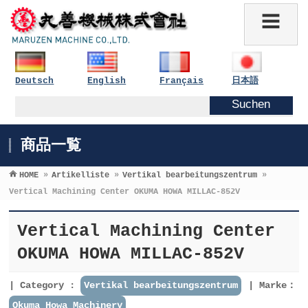
Deutsch
English
Français
日本語
商品一覧
HOME
»
Artikelliste
»
Vertikal bearbeitungszentrum
»
Vertical Machining Center OKUMA HOWA MILLAC-852V
Vertical Machining Center
OKUMA HOWA MILLAC-852V
Category :
Vertikal bearbeitungszentrum
Marke：
Okuma Howa Machinery