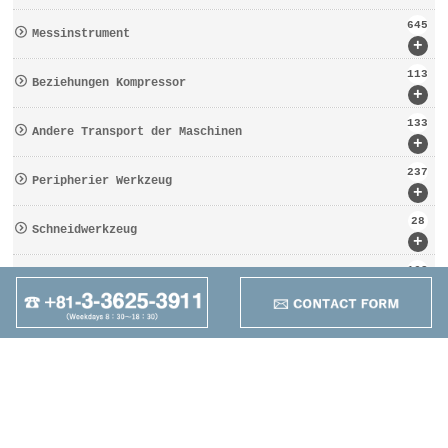
645
Messinstrument
+
113
Beziehungen Kompressor
+
133
Andere Transport der Maschinen
+
237
Peripherier Werkzeug
+
28
Schneidwerkzeug
+
162
Werkzeugbezogen
+
95
Anders
+