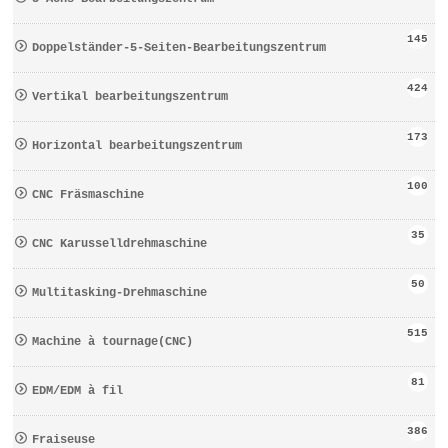
145
Doppelständer-5-Seiten-Bearbeitungszentrum
424
Vertikal bearbeitungszentrum
173
Horizontal bearbeitungszentrum
100
CNC Fräsmaschine
35
CNC Karusselldrehmaschine
50
Multitasking-Drehmaschine
515
Machine à tournage(CNC)
81
EDM/EDM à fil
386
Fraiseuse