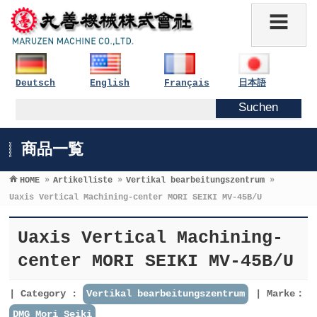
Deutsch
English
Français
日本語
商品一覧
HOME
»
Artikelliste
»
Vertikal bearbeitungszentrum
»
Uaxis Vertical Machining-center MORI SEIKI MV-45B/U
Uaxis Vertical Machining-
center MORI SEIKI MV-45B/U
Category :
Vertikal bearbeitungszentrum
Marke：
DMG Mori Seiki