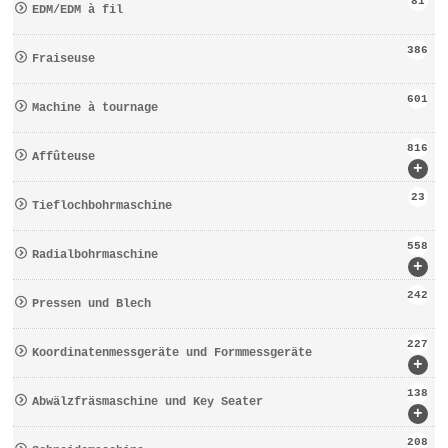
81
EDM/EDM à fil
386
Fraiseuse
601
Machine à tournage
816
Affûteuse
+
23
Tieflochbohrmaschine
558
Radialbohrmaschine
+
242
Pressen und Blech
227
Koordinatenmessgeräte und Formmessgeräte
+
138
Abwälzfräsmaschine und Key Seater
+
208