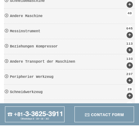
Schneidemaschine
+
40
Andere Maschine
645
Messinstrument
+
113
Beziehungen Kompressor
+
133
Andere Transport der Maschinen
+
237
Peripherier Werkzeug
+
28
Schneidwerkzeug
+
162
Werkzeugbezogen
+
95
Anders
+