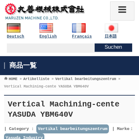
Deutsch
English
Français
日本語
商品一覧
HOME
»
Artikelliste
»
Vertikal bearbeitungszentrum
»
Vertical Machining-cente YASUDA YBM640V
Vertical Machining-cente
YASUDA YBM640V
Category :
Vertikal bearbeitungszentrum
Marke：
Yasuda Industry