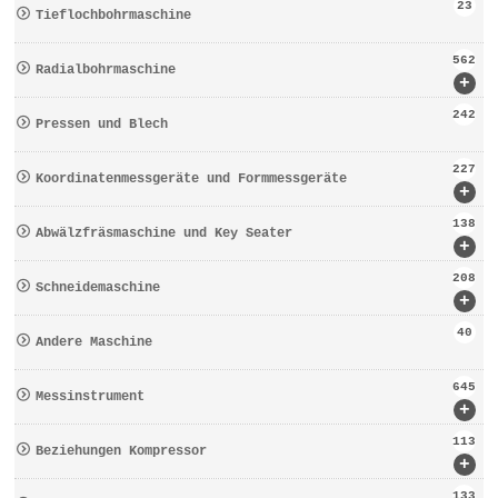
23
Tieflochbohrmaschine
562
Radialbohrmaschine
+
242
Pressen und Blech
227
Koordinatenmessgeräte und Formmessgeräte
+
138
Abwälzfräsmaschine und Key Seater
+
208
Schneidemaschine
+
40
Andere Maschine
645
Messinstrument
+
113
Beziehungen Kompressor
+
133