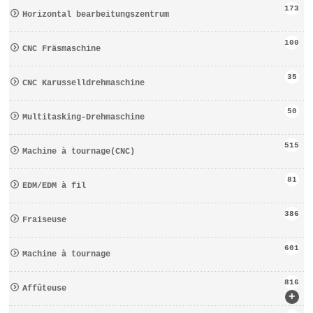
173
Horizontal bearbeitungszentrum
100
CNC Fräsmaschine
35
CNC Karusselldrehmaschine
50
Multitasking-Drehmaschine
515
Machine à tournage(CNC)
81
EDM/EDM à fil
386
Fraiseuse
601
Machine à tournage
816
Affûteuse
+