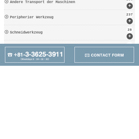
Andere Transport der Maschinen
+
237
Peripherier Werkzeug
+
28
Schneidwerkzeug
+
162
Werkzeugbezogen
+
95
Anders
+
Maruzen Machine
Co.,LTD
4-25-1 Higashikomagata,