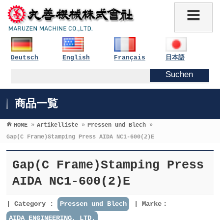
Deutsch
English
Français
日本語
商品一覧
HOME
»
Artikelliste
»
Pressen und Blech
»
Gap(C Frame)Stamping Press AIDA NC1-600(2)E
Gap(C Frame)Stamping Press
AIDA NC1-600(2)E
Category :
Pressen und Blech
Marke：
AIDA ENGINEERING, LTD.