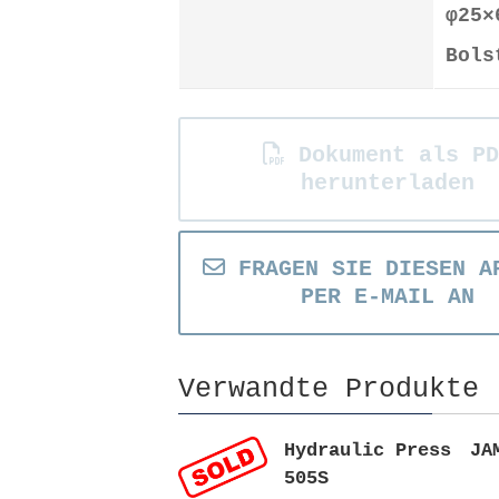
φ25×
Bols
Dokument als PD
herunterladen
FRAGEN SIE DIESEN A
PER E-MAIL AN
Verwandte Produkte
Hydraulic Press JA
505S