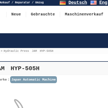
Deutsch
Eng
Ankauf / Reparatur / Umzug
Neue
Gebrauchte
Maschinenverkauf
»
Hydraulic Press JAM HYP-505H
AM HYP-505H
arke：
Japan Automatic Machine