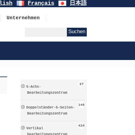
lish
Français
日本語
Unternehmen
67
5-Achs-
Bearbeitungszentrum
145
Doppelständer-5-Seiten-
Bearbeitungszentrum
424
Vertikal
bearbeitungszentrum