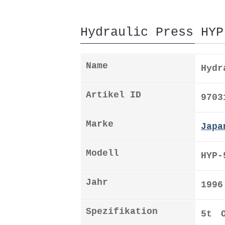
Hydraulic Press HYP
Name
Hydr
Artikel ID
9703
Marke
Japa
Modell
HYP-
Jahr
1996
Spezifikation
5t 