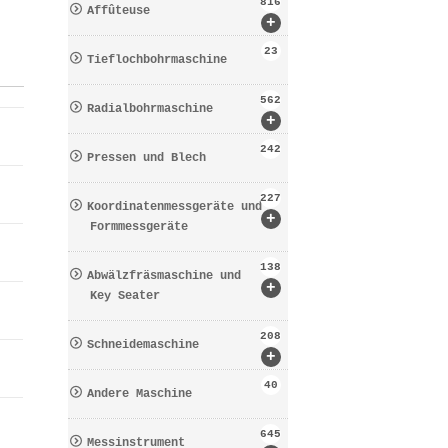
816
Affûteuse
+
23
Tieflochbohrmaschine
562
Radialbohrmaschine
+
242
Pressen und Blech
227
Koordinatenmessgeräte und
+
Formmessgeräte
138
Abwälzfräsmaschine und
+
Key Seater
208
Schneidemaschine
+
40
Andere Maschine
645
Messinstrument