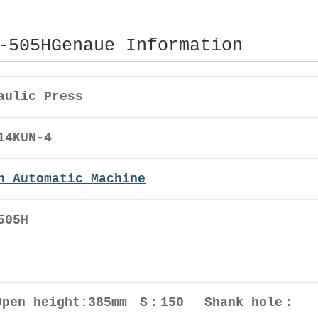
-505HGenaue Information
aulic Press
14KUN-4
n Automatic Machine
505H
Open height:385mm S：150 Shank hole：