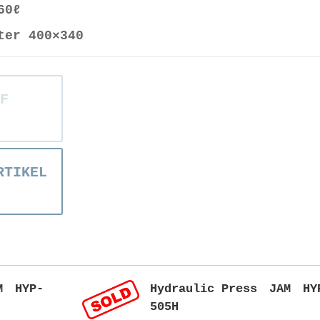
60ℓ
ter 400×340
F
RTIKEL
M HYP-
Hydraulic Press JAM HY
505H