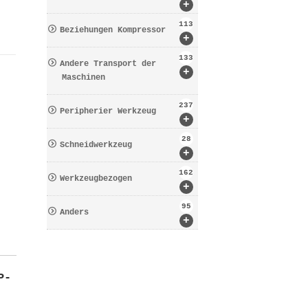
+
113
Beziehungen Kompressor
+
133
Andere Transport der
+
Maschinen
237
Peripherier Werkzeug
+
28
Schneidwerkzeug
+
162
Werkzeugbezogen
+
95
Anders
+
P-