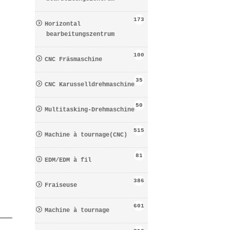
173
Horizontal
bearbeitungszentrum
100
CNC Fräsmaschine
35
CNC Karusselldrehmaschine
50
Multitasking-Drehmaschine
515
Machine à tournage(CNC)
81
EDM/EDM à fil
386
Fraiseuse
601
Machine à tournage