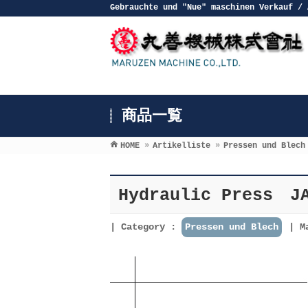
Gebrauchte und ″Nue″ maschinen Verkauf / 
商品一覧
HOME
»
Artikelliste
»
Pressen und Blech
Hydraulic Press J
Category :
Pressen und Blech
M