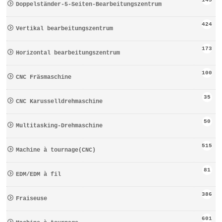
145
Doppelständer-5-Seiten-Bearbeitungszentrum
424
Vertikal bearbeitungszentrum
173
Horizontal bearbeitungszentrum
100
CNC Fräsmaschine
35
CNC Karusselldrehmaschine
50
Multitasking-Drehmaschine
515
Machine à tournage(CNC)
81
EDM/EDM à fil
386
Fraiseuse
601