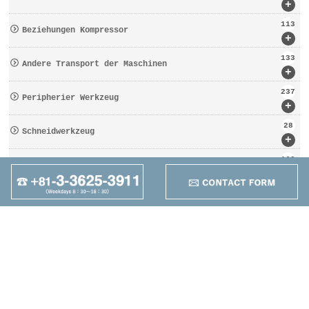
+
113
Beziehungen Kompressor
+
133
Andere Transport der Maschinen
+
237
Peripherier Werkzeug
+
28
Schneidwerkzeug
+
162
Werkzeugbezogen
+
95
Anders
+
Maruzen Machine