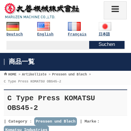
Deutsch
English
Français
日本語
商品一覧
HOME
»
Artikelliste
»
Pressen und Blech
»
C Type Press KOMATSU OBS45-2
C Type Press KOMATSU
OBS45-2
Category :
Pressen und Blech
Marke：
Komatsu Industries