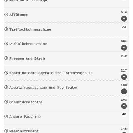
Machine à tournage
816
Affûteuse
+
23
Tieflochbohrmaschine
558
Radialbohrmaschine
+
242
Pressen und Blech
227
Koordinatenmessgeräte und Formmessgeräte
+
138
Abwälzfräsmaschine und Key Seater
+
208
Schneidemaschine
+
40
Andere Maschine
645
Messinstrument