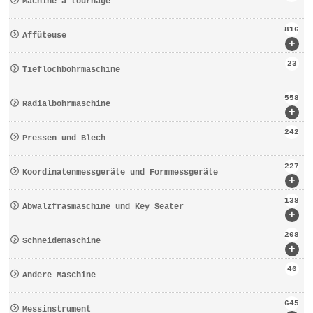
Machine à tournage
816
Affûteuse
+
23
Tieflochbohrmaschine
558
Radialbohrmaschine
+
242
Pressen und Blech
227
Koordinatenmessgeräte und Formmessgeräte
+
138
Abwälzfräsmaschine und Key Seater
+
208
Schneidemaschine
+
40
Andere Maschine
645
Messinstrument