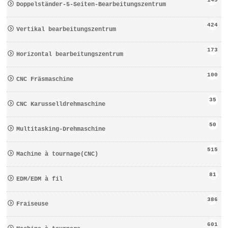
Doppelständer-5-Seiten-Bearbeitungszentrum
424
Vertikal bearbeitungszentrum
173
Horizontal bearbeitungszentrum
100
CNC Fräsmaschine
35
CNC Karusselldrehmaschine
50
Multitasking-Drehmaschine
515
Machine à tournage(CNC)
81
EDM/EDM à fil
386
Fraiseuse
601