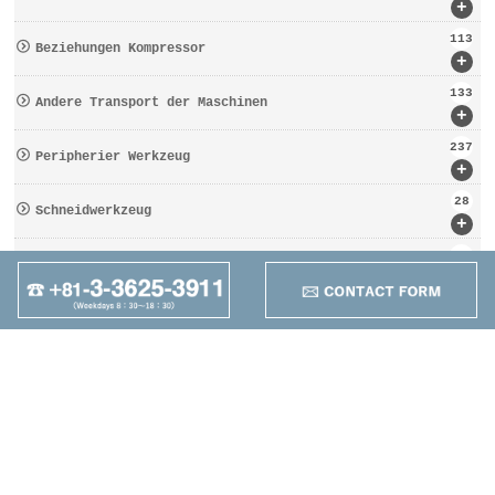
+
113
Beziehungen Kompressor
+
133
Andere Transport der Maschinen
+
237
Peripherier Werkzeug
+
28
Schneidwerkzeug
+
162
Werkzeugbezogen
+
95
Anders
+
Maruzen Machine