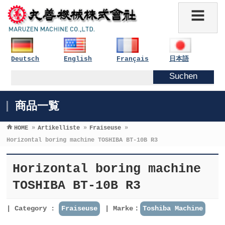
Deutsch
English
Français
日本語
商品一覧
HOME
»
Artikelliste
»
Fraiseuse
»
Horizontal boring machine TOSHIBA BT-10B R3
Horizontal boring machine
TOSHIBA BT-10B R3
Category :
Fraiseuse
Marke：
Toshiba Machine