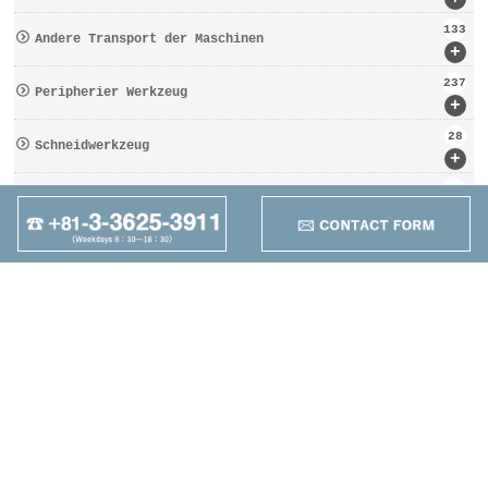
133
Andere Transport der Maschinen
+
237
Peripherier Werkzeug
+
28
Schneidwerkzeug
+
162
Werkzeugbezogen
+
95
Anders
+
Maruzen Machine
Co.,LTD