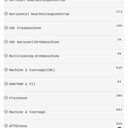
Vertikal bearbeitungszentrum
173
Horizontal bearbeitungszentrum
100
CNC Fräsmaschine
35
CNC Karusselldrehmaschine
50
Multitasking-Drehmaschine
515
Machine à tournage(CNC)
81
EDM/EDM à fil
386
Fraiseuse
601
Machine à tournage
816
Affûteuse