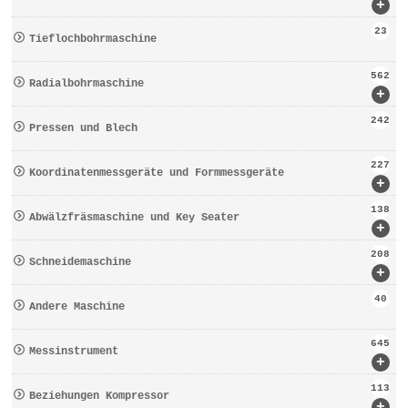
+
23
Tieflochbohrmaschine
562
Radialbohrmaschine
+
242
Pressen und Blech
227
Koordinatenmessgeräte und Formmessgeräte
+
138
Abwälzfräsmaschine und Key Seater
+
208
Schneidemaschine
+
40
Andere Maschine
645
Messinstrument
+
113
Beziehungen Kompressor
+