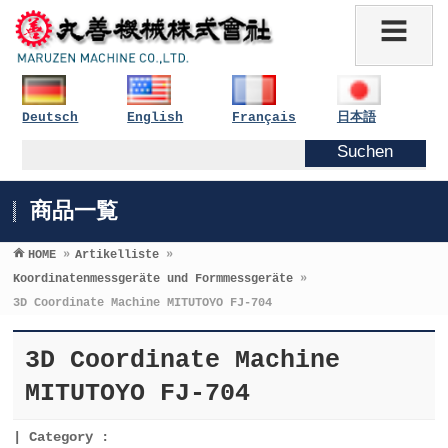
Deutsch
English
Français
日本語
商品一覧
HOME
»
Artikelliste
»
Koordinatenmessgeräte und Formmessgeräte
»
3D Coordinate Machine MITUTOYO FJ-704
3D Coordinate Machine
MITUTOYO FJ-704
Category :