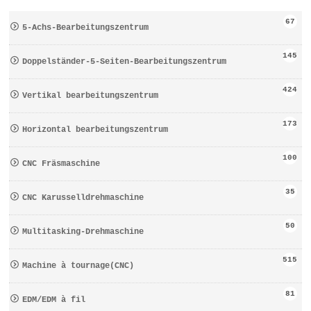
67
5-Achs-Bearbeitungszentrum
145
Doppelständer-5-Seiten-Bearbeitungszentrum
424
Vertikal bearbeitungszentrum
173
Horizontal bearbeitungszentrum
100
CNC Fräsmaschine
35
CNC Karusselldrehmaschine
50
Multitasking-Drehmaschine
515
Machine à tournage(CNC)
81
EDM/EDM à fil