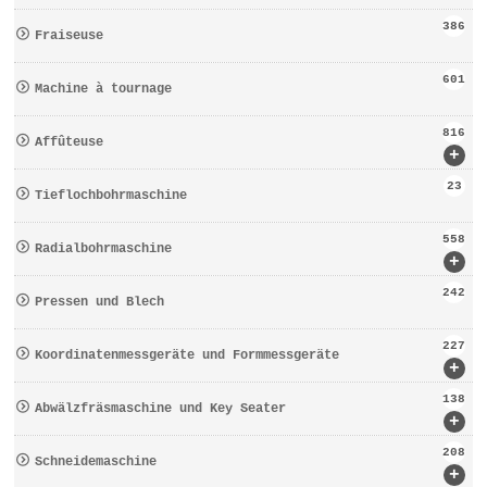
386
Fraiseuse
601
Machine à tournage
816
Affûteuse
+
23
Tieflochbohrmaschine
558
Radialbohrmaschine
+
242
Pressen und Blech
227
Koordinatenmessgeräte und Formmessgeräte
+
138
Abwälzfräsmaschine und Key Seater
+
208
Schneidemaschine
+