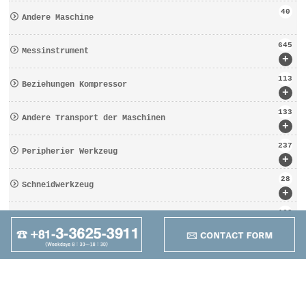
40
Andere Maschine
645
Messinstrument
+
113
Beziehungen Kompressor
+
133
Andere Transport der Maschinen
+
237
Peripherier Werkzeug
+
28
Schneidwerkzeug
+
162
Werkzeugbezogen
+
95
Anders
+