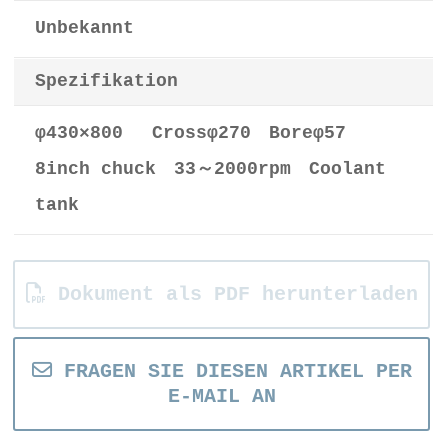
Unbekannt
Spezifikation
φ430×800 Crossφ270 Boreφ57
8inch chuck 33～2000rpm Coolant
tank
Dokument als PDF herunterladen
FRAGEN SIE DIESEN ARTIKEL PER
E-MAIL AN