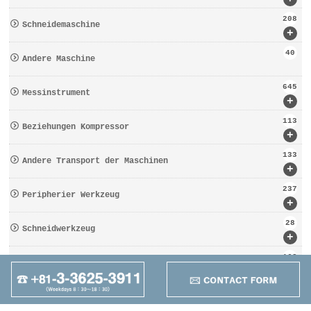
208
Schneidemaschine
+
40
Andere Maschine
645
Messinstrument
+
113
Beziehungen Kompressor
+
133
Andere Transport der Maschinen
+
237
Peripherier Werkzeug
+
28
Schneidwerkzeug
+
162
Werkzeugbezogen
+
95
Anders
+