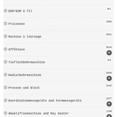
81
EDM/EDM à fil
386
Fraiseuse
601
Machine à tournage
816
Affûteuse
+
23
Tieflochbohrmaschine
558
Radialbohrmaschine
+
242
Pressen und Blech
227
Koordinatenmessgeräte und Formmessgeräte
+
138
Abwälzfräsmaschine und Key Seater
+