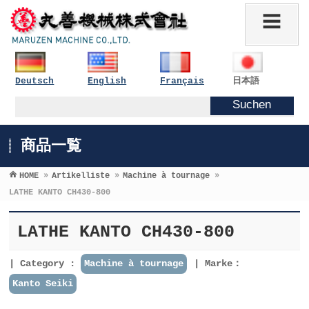
Deutsch
English
Français
日本語
商品一覧
HOME
»
Artikelliste
»
Machine à tournage
»
LATHE KANTO CH430-800
LATHE KANTO CH430-800
Category :
Machine à tournage
Marke：
Kanto Seiki