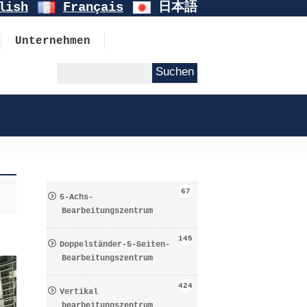
lish
Français
日本語
Unternehmen
67
5-Achs-
Bearbeitungszentrum
145
Doppelständer-5-Seiten-
Bearbeitungszentrum
424
Vertikal
bearbeitungszentrum