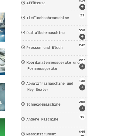
816
Affûteuse
+
23
Tieflochbohrmaschine
558
Radialbohrmaschine
+
242
Pressen und Blech
227
Koordinatenmessgeräte und
+
Formmessgeräte
138
Abwälzfräsmaschine und
+
Key Seater
208
Schneidemaschine
+
40
Andere Maschine
645
Messinstrument