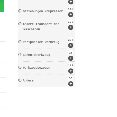
+
113
Beziehungen Kompressor
+
133
Andere Transport der
+
Maschinen
237
Peripherier Werkzeug
+
28
Schneidwerkzeug
+
162
Werkzeugbezogen
+
95
Anders
+