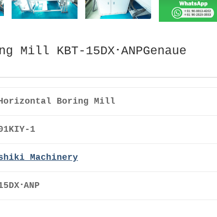
ng Mill KBT-15DX･ANPGenaue
Horizontal Boring Mill
01KIY-1
shiki Machinery
15DX･ANP