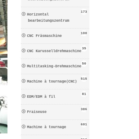
173
Horizontal
bearbeitungszentrum
100
CNC Fräsmaschine
35
CNC Karusselldrehmaschine
50
Multitasking-Drehmaschine
515
Machine à tournage(CNC)
81
EDM/EDM à fil
386
Fraiseuse
601
Machine à tournage