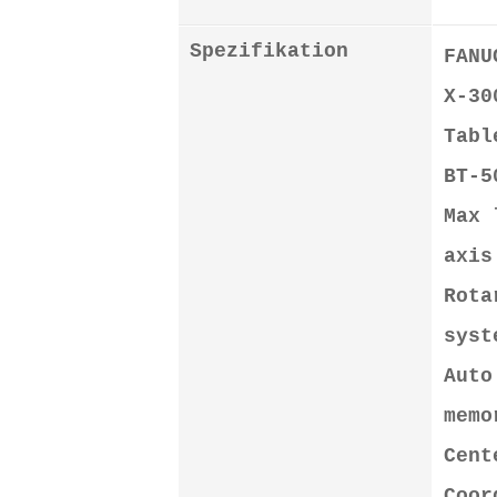
Spezifikation
FANU
X-30
Tabl
BT-5
Max 
axi
Rota
sys
Auto
memo
Cent
Coor