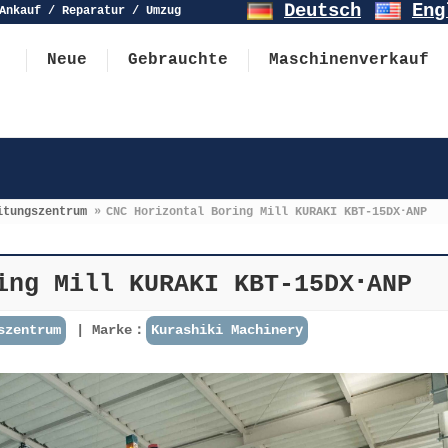
Deutsch
Eng
Ankauf / Reparatur / Umzug
Neue
Gebrauchte
Maschinenverkauf
itungszentrum
»
CNC Horizontal Boring Mill KURAKI KBT-15DX･ANP
ing Mill KURAKI KBT-15DX･ANP
szentrum
Marke：
Kurashiki Machinery