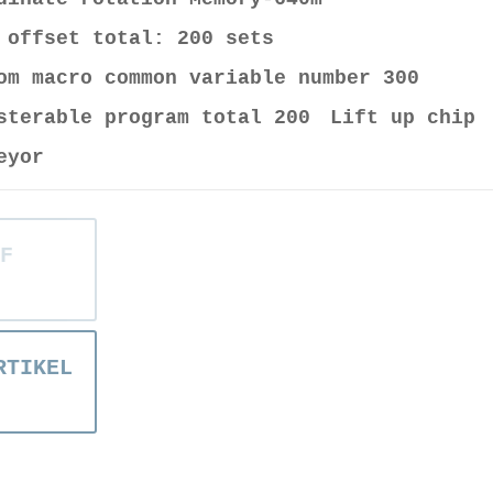
 offset total: 200 sets
om macro common variable number 300
sterable program total 200 Lift up chip
eyor
F
RTIKEL