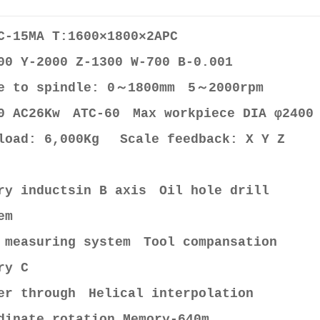
C-15MA T:1600×1800×2APC
00 Y-2000 Z-1300 W-700 B-0.001
e to spindle: 0～1800mm 5～2000rpm
0 AC26Kw ATC-60 Max workpiece DIA φ240
load: 6,000Kg Scale feedback: X Y Z
s
ry inductsin B axis Oil hole drill
tem
 measuring system Tool compansation
ry C
er through Helical interpolation
dinate rotation Memory-640m