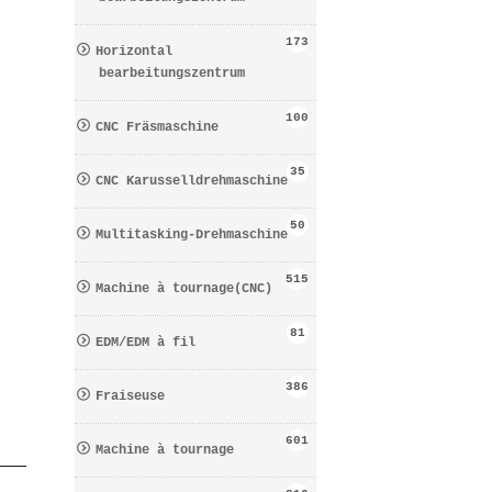
173
Horizontal
bearbeitungszentrum
100
CNC Fräsmaschine
35
CNC Karusselldrehmaschine
50
Multitasking-Drehmaschine
515
Machine à tournage(CNC)
81
EDM/EDM à fil
386
Fraiseuse
601
Machine à tournage