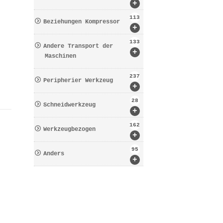
+
113
Beziehungen Kompressor
+
133
Andere Transport der
+
Maschinen
237
Peripherier Werkzeug
+
28
Schneidwerkzeug
+
162
Werkzeugbezogen
+
95
Anders
+