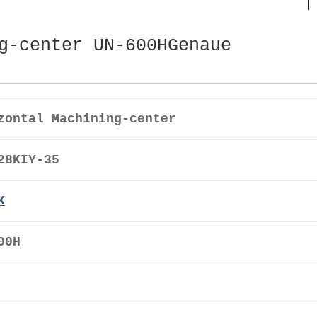
g-center UN-600HGenaue
zontal Machining-center
28KIY-35
K
00H