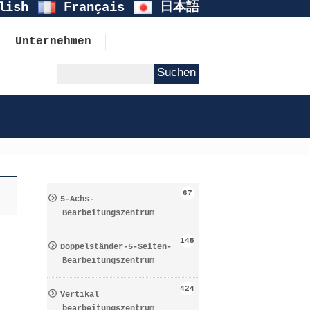
lish
Français
日本語
Unternehmen
67
5-Achs-
Bearbeitungszentrum
145
Doppelständer-5-Seiten-
Bearbeitungszentrum
424
Vertikal
bearbeitungszentrum