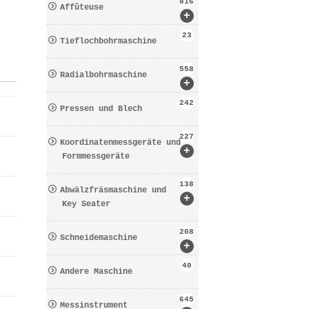
816
Affûteuse
+
23
Tieflochbohrmaschine
558
Radialbohrmaschine
+
242
Pressen und Blech
227
Koordinatenmessgeräte und
+
Formmessgeräte
138
Abwälzfräsmaschine und
+
Key Seater
208
Schneidemaschine
+
40
Andere Maschine
645
Messinstrument