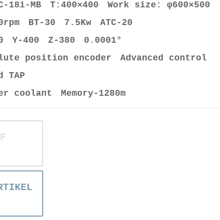
C-18i-MB T:400×400 Work size: φ600×500
0rpm BT-30 7.5Kw ATC-20
0 Y-400 Z-380 0.0001°
lute position encoder Advanced control
d TAP
er coolant Memory-1280m
F
RTIKEL