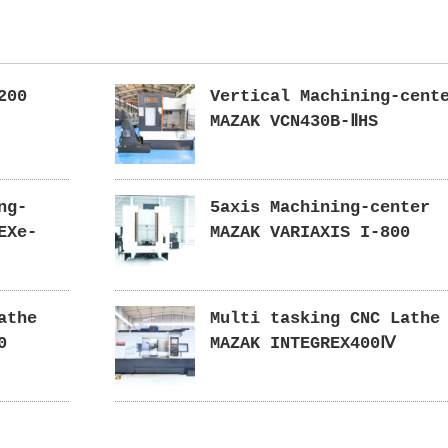
200
Vertical Machining-cent
MAZAK VCN430B-ⅡHS
ng-
5axis Machining-center
EXe-
MAZAK VARIAXIS I-800
athe
Multi tasking CNC Lathe
0
MAZAK INTEGREX400Ⅳ