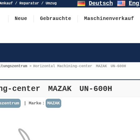
Deutsch
Eng
Ankauf / Reparatur / Umzug
Neue
Gebrauchte
Maschinenverkauf
itungszentrum
»
Horizontal Machining-center MAZAK UN-600H
ing-center MAZAK UN-600H
szentrum
Marke：
MAZAK