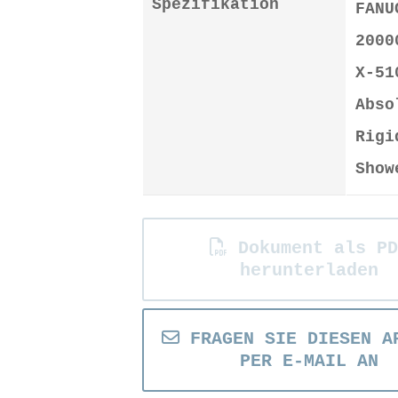
Spezifikation
FANU
2000
X-51
Abso
Rigi
Show
Dokument als PD
herunterladen
FRAGEN SIE DIESEN A
PER E-MAIL AN